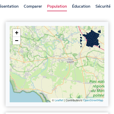
ésentation
Comparer
Population
Éducation
Sécurité
+
−
©
| Contributeurs
Leaflet
OpenStreetMap