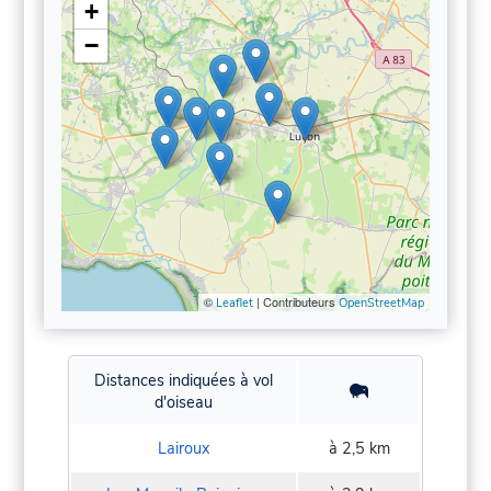
+
−
©
| Contributeurs
Leaflet
OpenStreetMap
Distances indiquées à vol
d'oiseau
Lairoux
à 2,5 km