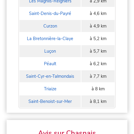
Les Magnils-Reigniers
à 2,9 km
Saint-Denis-du-Payré
à 4,6 km
Curzon
à 4,9 km
La Bretonnière-la-Claye
à 5,2 km
Luçon
à 5,7 km
Péault
à 6,2 km
Saint-Cyr-en-Talmondais
à 7,7 km
Triaize
à 8 km
Saint-Benoist-sur-Mer
à 8,1 km
Avis sur Chasnais