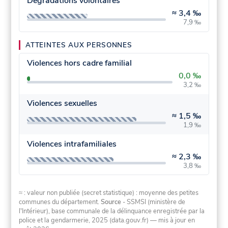
Dégradations volontaires
≈
3,4 ‰
7,9 ‰
ATTEINTES AUX PERSONNES
Violences hors cadre familial
0,0 ‰
3,2 ‰
Violences sexuelles
≈
1,5 ‰
1,9 ‰
Violences intrafamiliales
≈
2,3 ‰
3,8 ‰
≈ : valeur non publiée (secret statistique) : moyenne des petites
communes du département.
Source
- SSMSI (ministère de
l'Intérieur), base communale de la délinquance enregistrée par la
police et la gendarmerie, 2025 (data.gouv.fr)
— mis à jour en