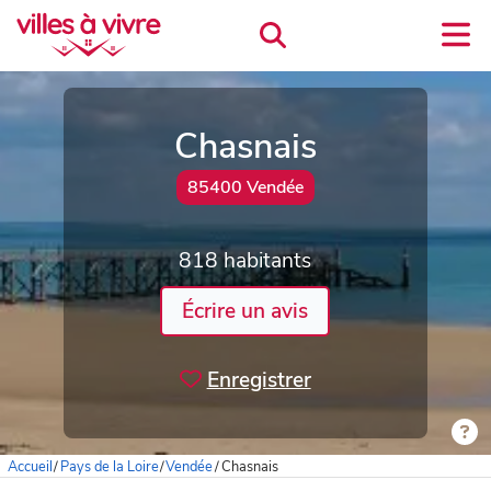
Chasnais
85400 Vendée
818 habitants
Écrire un avis
Enregistrer
Accueil
/
Pays de la Loire
/
Vendée
/
Chasnais