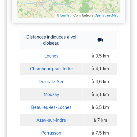
©
| Contributeurs
Leaflet
OpenStreetMap
Distances indiquées à vol
d'oiseau
Loches
à 3,5 km
Chambourg-sur-Indre
à 4,1 km
Dolus-le-Sec
à 4,6 km
Mouzay
à 5,1 km
Beaulieu-lès-Loches
à 6,5 km
Azay-sur-Indre
à 7 km
Perrusson
à 7,5 km