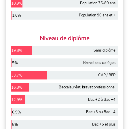
Population 75-89 ans
10,9%
Population 90 ans et +
1,6%
Niveau de diplôme
Sans diplôme
19,8%
Brevet des collèges
5%
CAP / BEP
33,7%
Baccalauréat, brevet professionnel
16,8%
Bac +2 à Bac +4
12,9%
Bac +3 ou Bac +4
6,9%
Bac +5 et plus
5%