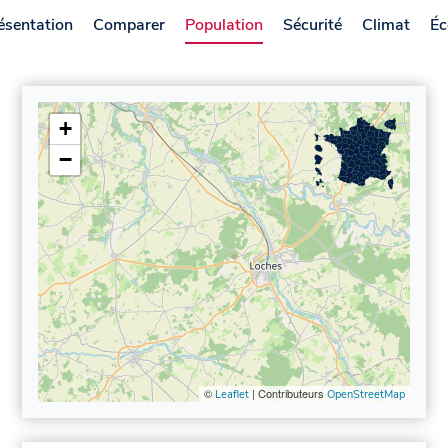
ésentation
Comparer
Population
Sécurité
Climat
Éc
+
−
©
| Contributeurs
Leaflet
OpenStreetMap