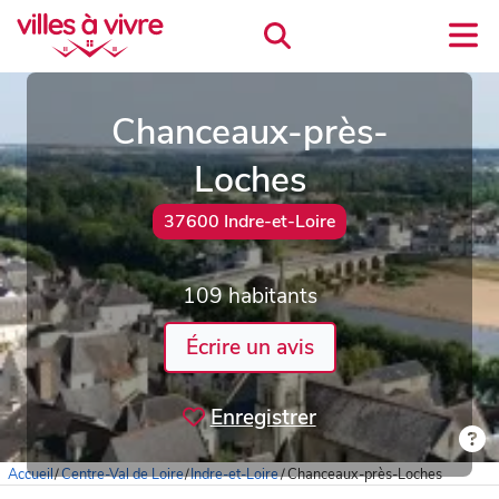
Chanceaux-près-
Loches
37600 Indre-et-Loire
109 habitants
Écrire un avis
Enregistrer
Accueil
/
Centre-Val de Loire
/
Indre-et-Loire
/
Chanceaux-près-Loches