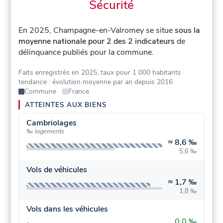
Sécurité
En 2025, Champagne-en-Valromey se situe
sous la
moyenne nationale pour 2 des 2 indicateurs
de
délinquance publiés pour la commune.
Faits enregistrés en 2025, taux pour 1 000 habitants
·
tendance : évolution moyenne par an depuis 2016
Commune
France
ATTEINTES AUX BIENS
Cambriolages
‰ logements
≈
8,6 ‰
5,6 ‰
Vols de véhicules
≈
1,7 ‰
1,8 ‰
Vols dans les véhicules
0,0 ‰