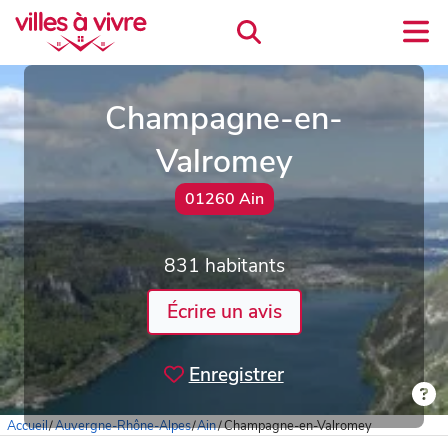
Champagne-en-
Valromey
01260 Ain
831 habitants
Écrire un avis
Enregistrer
Accueil
/
Auvergne-Rhône-Alpes
/
Ain
/
Champagne-en-Valromey