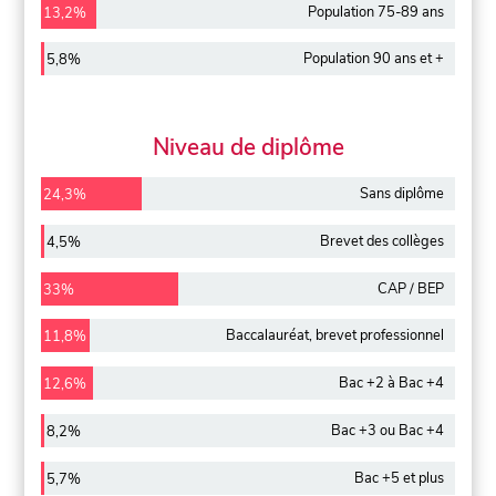
Population 75-89 ans
13,2%
Population 90 ans et +
5,8%
Niveau de diplôme
Sans diplôme
24,3%
Brevet des collèges
4,5%
CAP / BEP
33%
Baccalauréat, brevet professionnel
11,8%
Bac +2 à Bac +4
12,6%
Bac +3 ou Bac +4
8,2%
Bac +5 et plus
5,7%