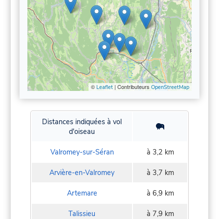
©
| Contributeurs
Leaflet
OpenStreetMap
Distances indiquées à vol
d'oiseau
Valromey-sur-Séran
à 3,2 km
Arvière-en-Valromey
à 3,7 km
Artemare
à 6,9 km
Talissieu
à 7,9 km