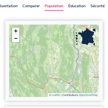
ésentation
Comparer
Population
Éducation
Sécurité
+
−
©
| Contributeurs
Leaflet
OpenStreetMap