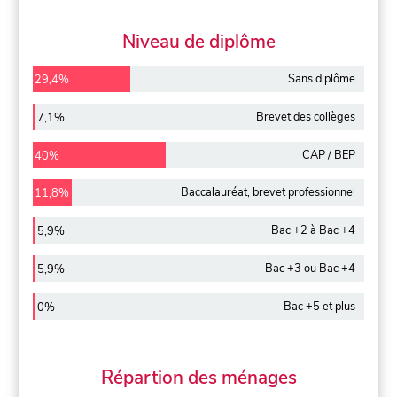
Niveau de diplôme
Sans diplôme
29,4%
Brevet des collèges
7,1%
CAP / BEP
40%
Baccalauréat, brevet professionnel
11,8%
Bac +2 à Bac +4
5,9%
Bac +3 ou Bac +4
5,9%
Bac +5 et plus
0%
Répartion des ménages