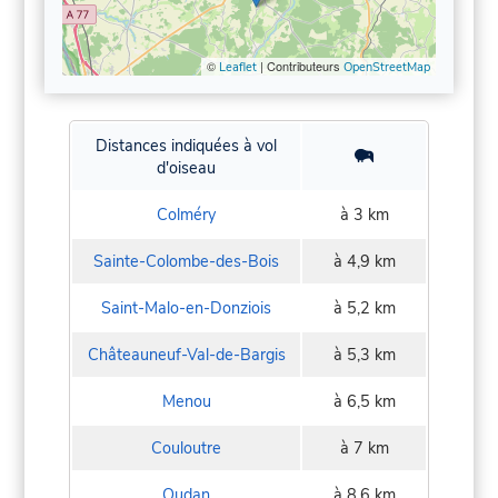
©
| Contributeurs
Leaflet
OpenStreetMap
Distances indiquées à vol
d'oiseau
Colméry
à 3 km
Sainte-Colombe-des-Bois
à 4,9 km
Saint-Malo-en-Donziois
à 5,2 km
Châteauneuf-Val-de-Bargis
à 5,3 km
Menou
à 6,5 km
Couloutre
à 7 km
Oudan
à 8,6 km