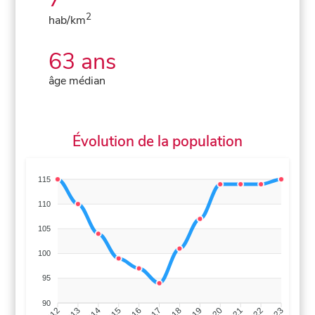
2
hab/km
63 ans
âge médian
Évolution de la population
115
110
105
100
95
90