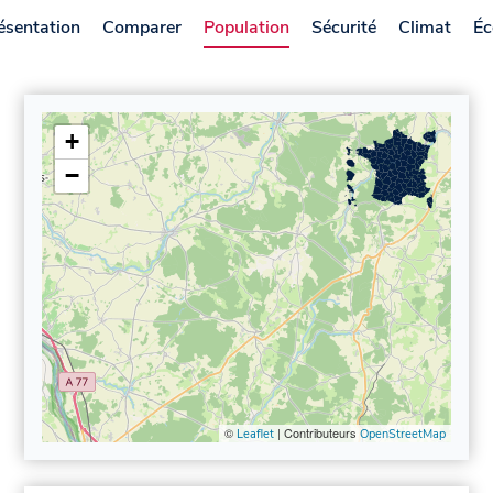
ésentation
Comparer
Population
Sécurité
Climat
Éc
+
−
©
| Contributeurs
Leaflet
OpenStreetMap