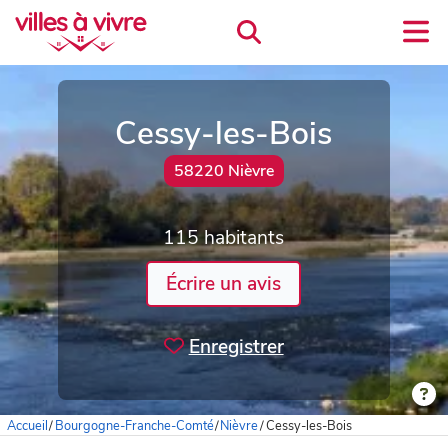
Cessy-les-Bois
58220 Nièvre
115 habitants
Écrire un avis
Enregistrer
Accueil
/
Bourgogne-Franche-Comté
/
Nièvre
/
Cessy-les-Bois