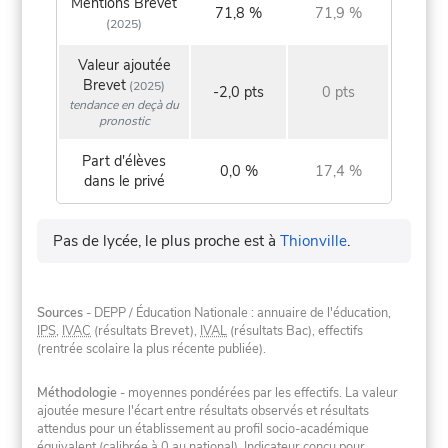
Mentions Brevet
71,8 %
71,9 %
(2025)
Valeur ajoutée
Brevet
(2025)
-2,0 pts
0 pts
tendance en deçà du
pronostic
Part d'élèves
0,0 %
17,4 %
dans le privé
Pas de lycée, le plus proche est à
Thionville
.
Sources
- DEPP / Éducation Nationale : annuaire de l'éducation,
IPS
,
IVAC
(résultats Brevet),
IVAL
(résultats Bac), effectifs
(rentrée scolaire la plus récente publiée).
Méthodologie
- moyennes pondérées par les effectifs. La valeur
ajoutée mesure l'écart entre résultats observés et résultats
attendus pour un établissement au profil socio-académique
équivalent (calibrée à 0 au national). Indicateur conçu pour