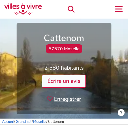
Cattenom
57570 Moselle
2 580 habitants
Écrire un avis
Enregistrer
Accueil
/
Grand Est
/
Moselle
/
Cattenom