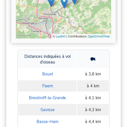
©
| Contributeurs
Leaflet
OpenStreetMap
Distances indiquées à vol
d'oiseau
Boust
à 3,8 km
Fixem
à 4 km
Breistroff-la-Grande
à 4,1 km
Gavisse
à 4,3 km
Basse-Ham
à 4,4 km