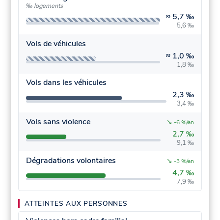
‰ logements
≈
5,7 ‰
5,6 ‰
Vols de véhicules
≈
1,0 ‰
1,8 ‰
Vols dans les véhicules
2,3 ‰
3,4 ‰
Vols sans violence
↘
-6 %/an
2,7 ‰
9,1 ‰
Dégradations volontaires
↘
-3 %/an
4,7 ‰
7,9 ‰
ATTEINTES AUX PERSONNES