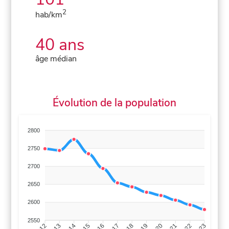
2
hab/km
40 ans
âge médian
Évolution de la population
2800
2750
2700
2650
2600
2550