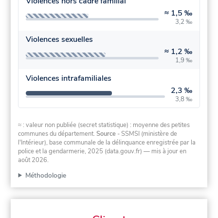
Violences hors cadre familial
≈
1,5 ‰
3,2 ‰
Violences sexuelles
≈
1,2 ‰
1,9 ‰
Violences intrafamiliales
2,3 ‰
3,8 ‰
≈ : valeur non publiée (secret statistique) : moyenne des petites
communes du département.
Source
- SSMSI (ministère de
l'Intérieur), base communale de la délinquance enregistrée par la
police et la gendarmerie, 2025 (data.gouv.fr)
— mis à jour en
août 2026
.
Méthodologie