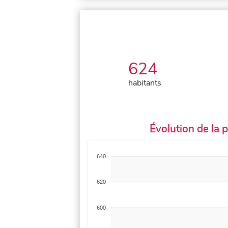
624
habitants
Évolution de la 
640
620
600