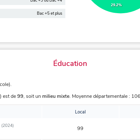
Bac +3 ou Bac +4
29.2%
Bac +5 et plus
Éducation
cole).
) est de
99
,
soit un
milieu mixte
.
Moyenne départementale : 106,
Local
(2024)
99