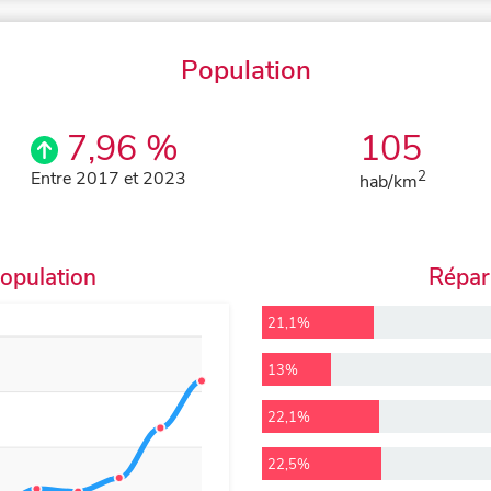
Population
7,96 %
105
Entre 2017 et 2023
2
hab/km
population
Répart
21,1%
13%
22,1%
22,5%