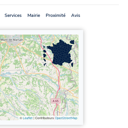
Services
Mairie
Proximité
Avis
©
| Contributeurs
Leaflet
OpenStreetMap