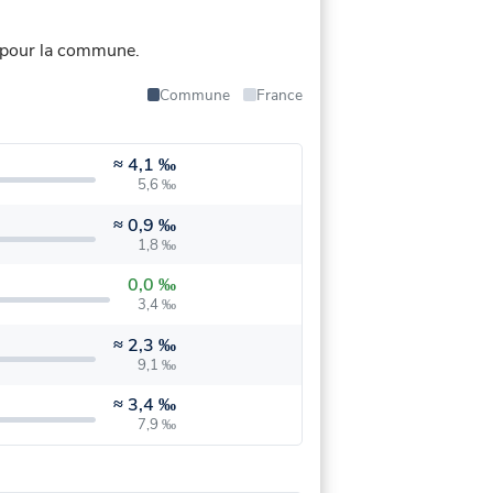
 pour la commune.
Commune
France
≈
4,1 ‰
5,6 ‰
≈
0,9 ‰
1,8 ‰
0,0 ‰
3,4 ‰
≈
2,3 ‰
9,1 ‰
≈
3,4 ‰
7,9 ‰