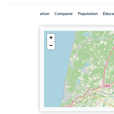
Présentation
Comparer
Population
Éduca
+
−