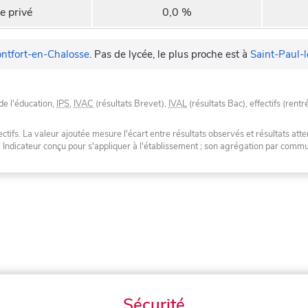
e privé
0,0 %
ntfort-en-Chalosse
.
Pas de lycée, le plus proche est à
Saint-Paul-
de l'éducation,
IPS
,
IVAC
(résultats Brevet),
IVAL
(résultats Bac), effectifs (rentr
tifs. La valeur ajoutée mesure l'écart entre résultats observés et résultats atte
. Indicateur conçu pour s'appliquer à l'établissement ; son agrégation par com
Sécurité