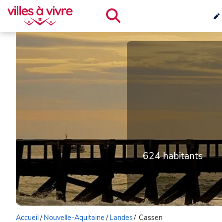
624 habitants
Accueil
/
Nouvelle-Aquitaine
/
Landes
/
Cassen