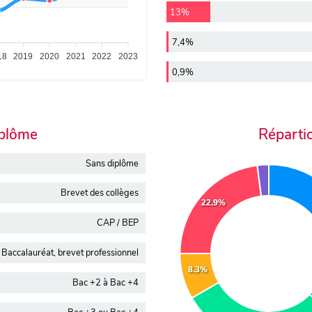
13%
7,4%
18
2019
2020
2021
2022
2023
0,9%
iplôme
Réparti
Sans diplôme
Brevet des collèges
22.9%
CAP / BEP
Baccalauréat, brevet professionnel
8.3%
Bac +2 à Bac +4