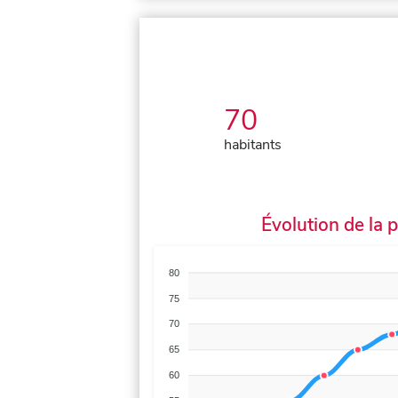
70
habitants
Évolution de la 
80
75
70
65
60