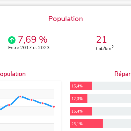
Population
7,69 %
21
Entre 2017 et 2023
2
hab/km
population
Répart
15,4%
12,3%
15,4%
23,1%