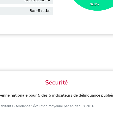
Bac +3 ou Bac +4
32.1%
Bac +5 et plus
Sécurité
enne nationale pour 5 des 5 indicateurs
de délinquance publié
habitants
· tendance : évolution moyenne par an depuis 2016