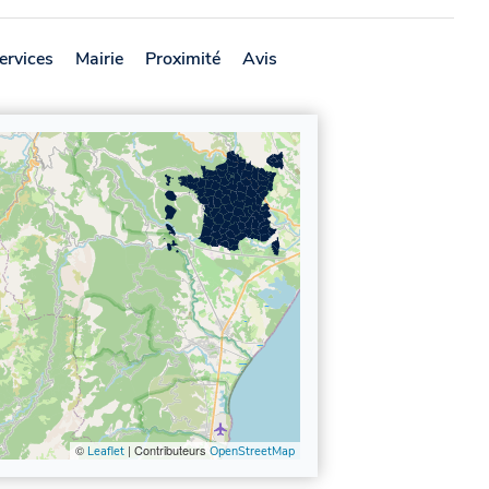
ervices
Mairie
Proximité
Avis
©
| Contributeurs
Leaflet
OpenStreetMap