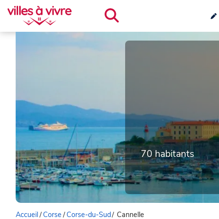
70 habitants
Accueil
/
Corse
/
Corse-du-Sud
/
Cannelle