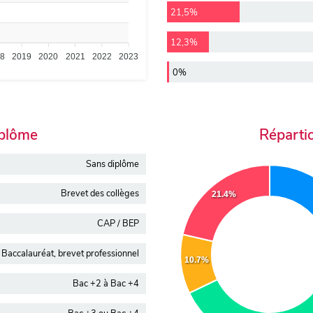
21,5%
12,3%
18
2019
2020
2021
2022
2023
0%
iplôme
Réparti
Sans diplôme
Brevet des collèges
21.4%
CAP / BEP
Baccalauréat, brevet professionnel
10.7%
Bac +2 à Bac +4