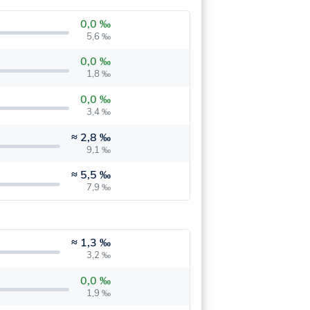
0,0 ‰
5,6 ‰
0,0 ‰
1,8 ‰
0,0 ‰
3,4 ‰
≈
2,8 ‰
9,1 ‰
≈
5,5 ‰
7,9 ‰
≈
1,3 ‰
3,2 ‰
0,0 ‰
1,9 ‰