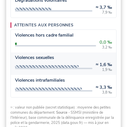
Dégradations volontaires
≈
3,7 ‰
7,9 ‰
ATTEINTES AUX PERSONNES
Violences hors cadre familial
0,0 ‰
3,2 ‰
Violences sexuelles
≈
1,6 ‰
1,9 ‰
Violences intrafamiliales
≈
3,3 ‰
3,8 ‰
≈ : valeur non publiée (secret statistique) : moyenne des petites
communes du département.
Source
- SSMSI (ministère de
l'Intérieur), base communale de la délinquance enregistrée par la
police et la gendarmerie, 2025 (data.gouv.fr)
— mis à jour en