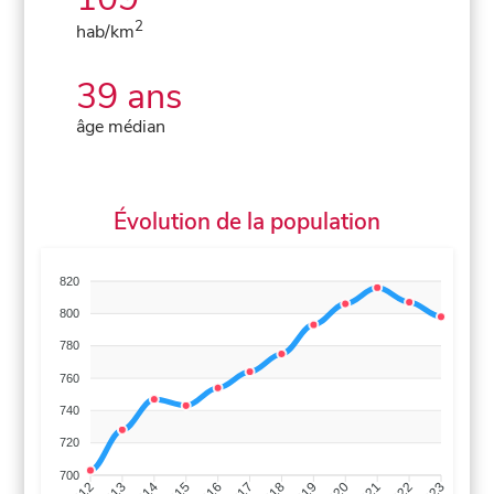
2
hab/km
39 ans
âge médian
Évolution de la population
820
800
780
760
740
720
700