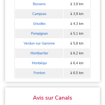
Bessens
à 3,9 km
Campsas
à 3,9 km
Grisolles
à 4,3 km
Pompignan
à 5,1 km
Verdun-sur-Garonne
à 5,8 km
Montbartier
à 6,2 km
Monbéqui
à 6,4 km
Fronton
à 6,5 km
Avis sur Canals