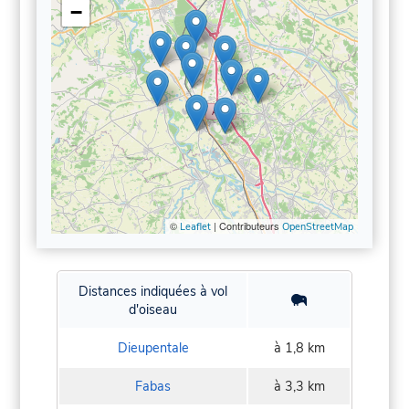
−
©
| Contributeurs
Leaflet
OpenStreetMap
Distances indiquées à vol
d'oiseau
Dieupentale
à 1,8 km
Fabas
à 3,3 km