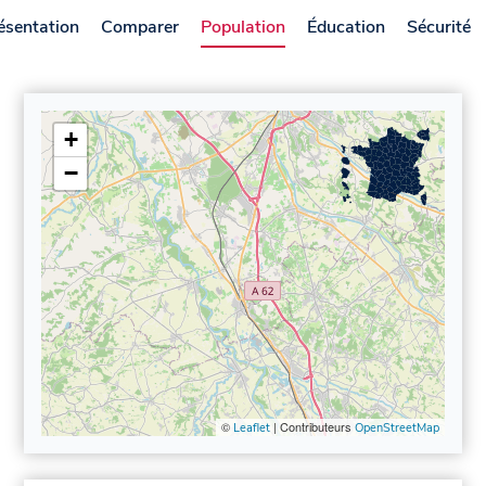
ésentation
Comparer
Population
Éducation
Sécurité
+
−
©
| Contributeurs
Leaflet
OpenStreetMap