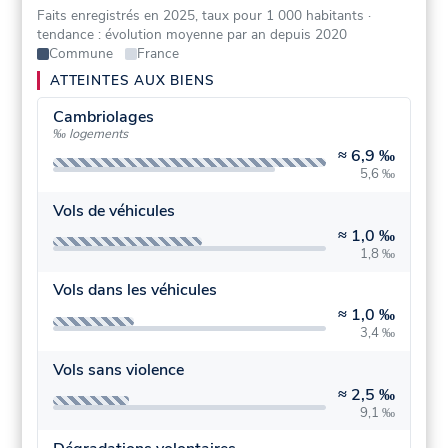
Faits enregistrés en 2025, taux pour 1 000 habitants
·
tendance : évolution moyenne par an depuis 2020
Commune
France
ATTEINTES AUX BIENS
Cambriolages
‰ logements
≈
6,9 ‰
5,6 ‰
Vols de véhicules
≈
1,0 ‰
1,8 ‰
Vols dans les véhicules
≈
1,0 ‰
3,4 ‰
Vols sans violence
≈
2,5 ‰
9,1 ‰