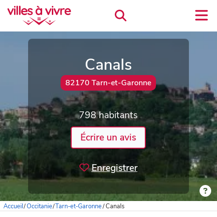
Canals
82170 Tarn-et-Garonne
798 habitants
Écrire un avis
Enregistrer
Accueil
/
Occitanie
/
Tarn-et-Garonne
/
Canals