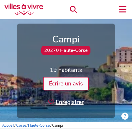
Campi
20270 Haute-Corse
19 habitants
Écrire un avis
Enregistrer
Accueil
/
Corse
/
Haute-Corse
/
Campi