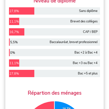
Niveau de diplôme
Sans diplôme
27,8%
Brevet des collèges
11,1%
CAP / BEP
16,7%
Baccalauréat, brevet professionnel
5,5%
Bac +2 à Bac +4
0%
Bac +3 ou Bac +4
11,1%
Bac +5 et plus
27,8%
Répartion des ménages
16.7%