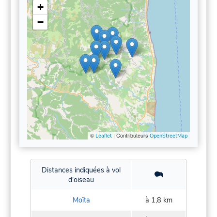
+
−
©
| Contributeurs
Leaflet
OpenStreetMap
Distances indiquées à vol
d'oiseau
Moïta
à 1,8 km