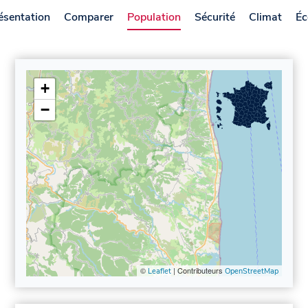
ésentation
Comparer
Population
Sécurité
Climat
Éc
+
−
©
| Contributeurs
Leaflet
OpenStreetMap