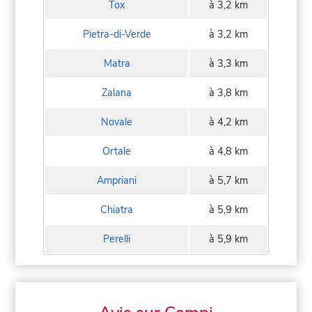
Tox
à 3,2 km
Pietra-di-Verde
à 3,2 km
Matra
à 3,3 km
Zalana
à 3,8 km
Novale
à 4,2 km
Ortale
à 4,8 km
Ampriani
à 5,7 km
Chiatra
à 5,9 km
Perelli
à 5,9 km