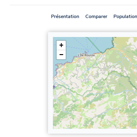
Présentation
Comparer
Populatio
+
−