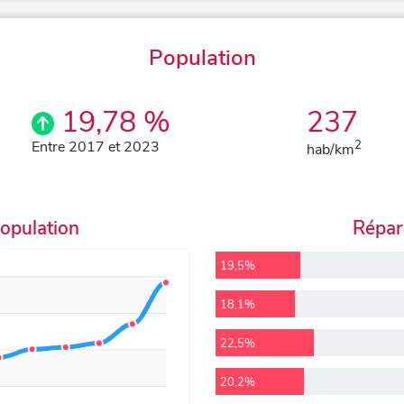
Population
19,78 %
237
Entre 2017 et 2023
2
hab/km
population
Répart
19,5%
18,1%
22,5%
20,2%