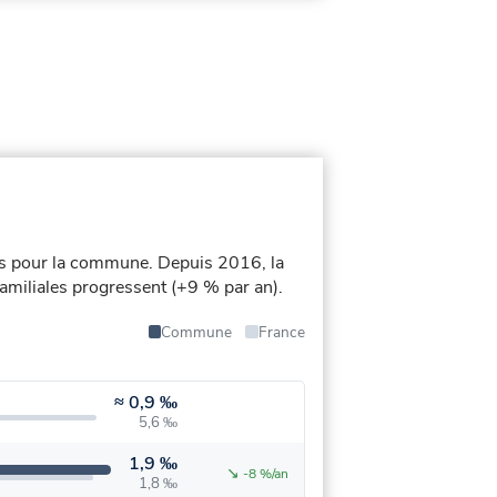
és pour la commune.
Depuis 2016, la
afamiliales progressent (+9 % par an).
Commune
France
≈
0,9 ‰
5,6 ‰
1,9 ‰
↘
-8 %/an
1,8 ‰