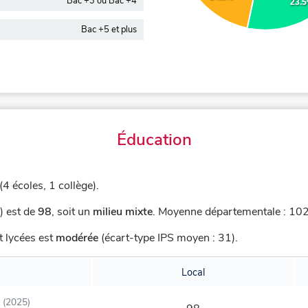
Bac +3 ou Bac +4
23.
Bac +5 et plus
Éducation
4 écoles, 1 collège).
) est de
98
,
soit un
milieu mixte
.
Moyenne départementale : 102,
t lycées est
modérée
(écart-type IPS moyen : 31).
Local
(2025)