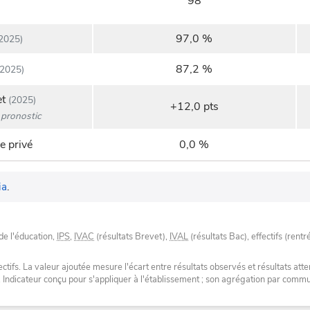
98
97,0 %
2025)
87,2 %
2025)
et
(2025)
+12,0 pts
pronostic
e privé
0,0 %
ia
.
de l'éducation,
IPS
,
IVAC
(résultats Brevet),
IVAL
(résultats Bac), effectifs (rentr
tifs. La valeur ajoutée mesure l'écart entre résultats observés et résultats atte
. Indicateur conçu pour s'appliquer à l'établissement ; son agrégation par com