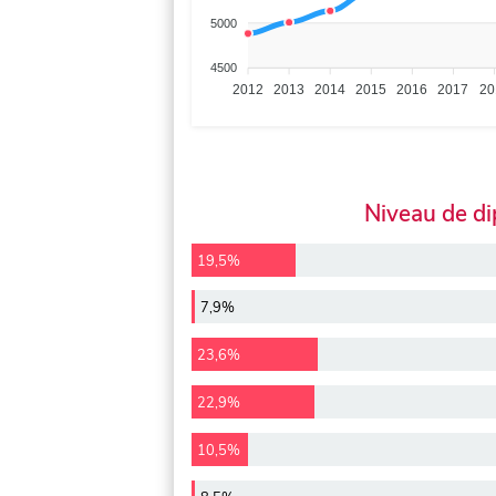
5000
4500
2012
2013
2014
2015
2016
2017
20
Niveau de d
19,5%
7,9%
23,6%
22,9%
10,5%