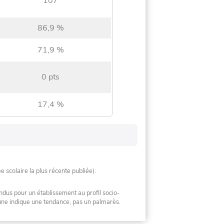
107
86,9 %
71,9 %
0 pts
17,4 %
ée scolaire la plus récente publiée).
ndus pour un établissement au profil socio-
mune indique une tendance, pas un palmarès.