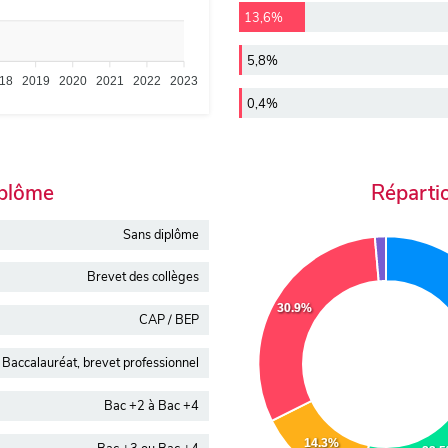
13,6%
5,8%
18
2019
2020
2021
2022
2023
0,4%
iplôme
Réparti
Sans diplôme
Brevet des collèges
30.9%
CAP / BEP
Baccalauréat, brevet professionnel
Bac +2 à Bac +4
14.3%