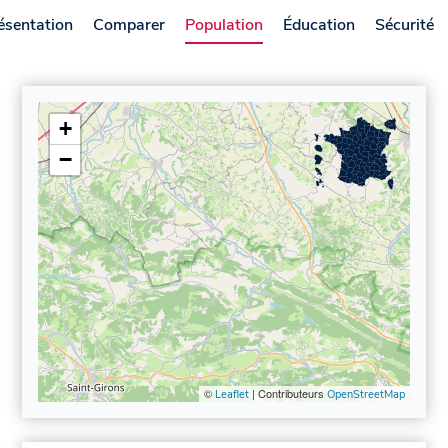
ésentation
Comparer
Population
Éducation
Sécurité
+
−
©
| Contributeurs
Leaflet
OpenStreetMap