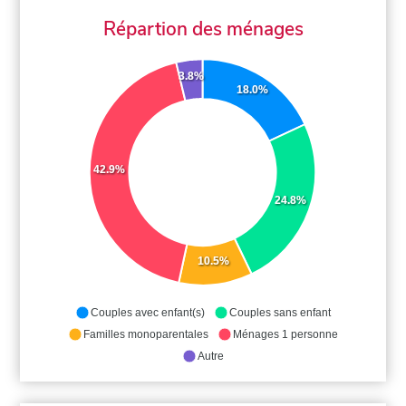
Répartion des ménages
3.8%
18.0%
42.9%
24.8%
10.5%
Couples avec enfant(s)
Couples sans enfant
Familles monoparentales
Ménages 1 personne
Autre