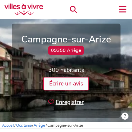
Campagne-sur-Arize
09350 Ariège
300 habitants
Écrire un avis
Enregistrer
Accueil
/
Occitanie
/
Ariège
/
Campagne-sur-Arize