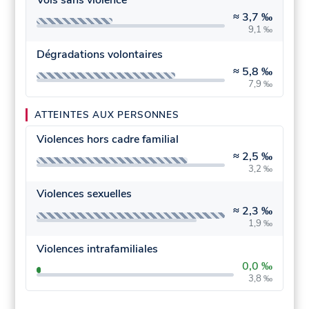
≈
3,7 ‰
9,1 ‰
Dégradations volontaires
≈
5,8 ‰
7,9 ‰
ATTEINTES AUX PERSONNES
Violences hors cadre familial
≈
2,5 ‰
3,2 ‰
Violences sexuelles
≈
2,3 ‰
1,9 ‰
Violences intrafamiliales
0,0 ‰
3,8 ‰