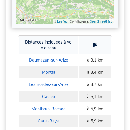
©
| Contributeurs
Leaflet
OpenStreetMap
Distances indiquées à vol
d'oiseau
Daumazan-sur-Arize
à 3,1 km
Montfa
à 3,4 km
Les Bordes-sur-Arize
à 3,7 km
Castex
à 5,1 km
Montbrun-Bocage
à 5,9 km
Carla-Bayle
à 5,9 km