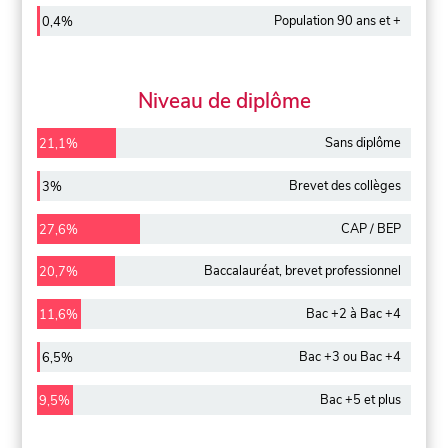
Population 90 ans et +
0,4%
Niveau de diplôme
Sans diplôme
21,1%
Brevet des collèges
3%
CAP / BEP
27,6%
Baccalauréat, brevet professionnel
20,7%
Bac +2 à Bac +4
11,6%
Bac +3 ou Bac +4
6,5%
Bac +5 et plus
9,5%