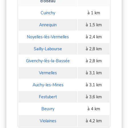
d'oiseau
Cuinchy
à 1 km
Annequin
à 1,5 km
Noyelles-lès-Vermelles
à 2,4 km
Sailly-Labourse
à 2,8 km
Givenchy-lès-la-Bassée
à 2,8 km
Vermelles
à 3,1 km
Auchy-les-Mines
à 3,1 km
Festubert
à 3,6 km
Beuvry
à 4 km
Violaines
à 4,2 km