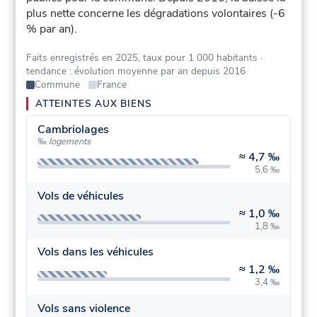
plus nette concerne les dégradations volontaires (-6
% par an).
Faits enregistrés en 2025, taux pour 1 000 habitants
·
tendance : évolution moyenne par an depuis 2016
Commune
France
ATTEINTES AUX BIENS
Cambriolages
‰ logements
≈
4,7 ‰
5,6 ‰
Vols de véhicules
≈
1,0 ‰
1,8 ‰
Vols dans les véhicules
≈
1,2 ‰
3,4 ‰
Vols sans violence