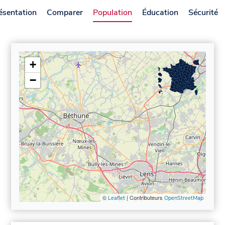
ésentation
Comparer
Population
Éducation
Sécurité
+
−
©
| Contributeurs
Leaflet
OpenStreetMap