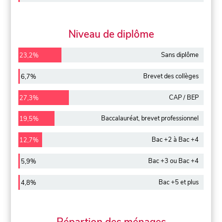
Niveau de diplôme
Sans diplôme
23,2%
Brevet des collèges
6,7%
CAP / BEP
27,3%
Baccalauréat, brevet professionnel
19,5%
Bac +2 à Bac +4
12,7%
Bac +3 ou Bac +4
5,9%
Bac +5 et plus
4,8%
Répartion des ménages