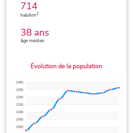
714
2
hab/km
38 ans
âge médian
Évolution de la population
1300
1250
1200
1150
1100
1050
1000