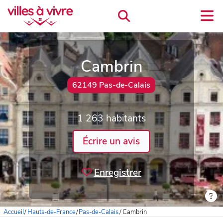
Cambrin
62149 Pas-de-Calais
1 263 habitants
Écrire un avis
Enregistrer
Accueil
/
Hauts-de-France
/
Pas-de-Calais
/
Cambrin