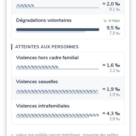
≈
2,0 ‰
9,1 ‰
Dégradations volontaires
↘
-6 %/an
9,5 ‰
7,9 ‰
ATTEINTES AUX PERSONNES
Violences hors cadre familial
≈
1,6 ‰
3,2 ‰
Violences sexuelles
≈
1,9 ‰
1,9 ‰
Violences intrafamiliales
≈
4,3 ‰
3,8 ‰
≈ : valeur non publiée (secret statistique) : moyenne des petites