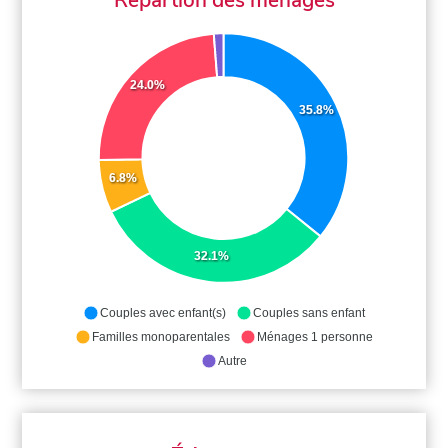
24.0%
35.8%
6.8%
32.1%
Couples avec enfant(s)
Couples sans enfant
Familles monoparentales
Ménages 1 personne
Autre