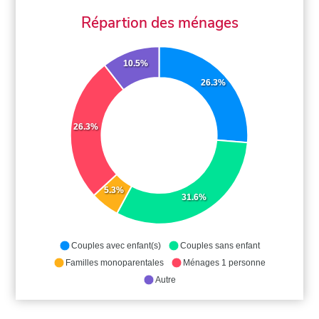
Répartion des ménages
10.5%
26.3%
26.3%
5.3%
31.6%
Couples avec enfant(s)
Couples sans enfant
Familles monoparentales
Ménages 1 personne
Autre