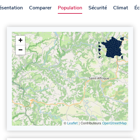
ésentation
Comparer
Population
Sécurité
Climat
Éc
+
−
©
| Contributeurs
Leaflet
OpenStreetMap