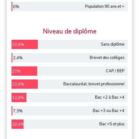
Population 90 ans et +
0%
Niveau de diplôme
Sans diplôme
22,6%
Brevet des collèges
2,4%
CAP / BEP
22%
Baccalauréat, brevet professionnel
22,6%
Bac +2 à Bac +4
12,8%
Bac +3 ou Bac +4
7,3%
Bac +5 et plus
10,4%