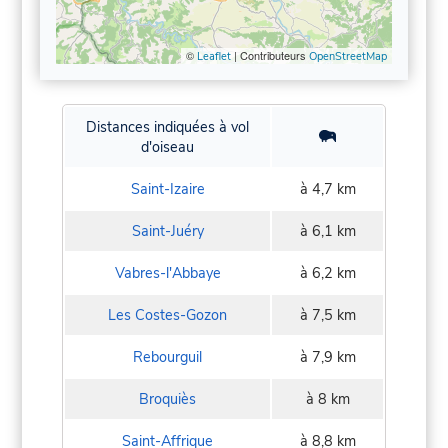
©
| Contributeurs
Leaflet
OpenStreetMap
Distances indiquées à vol
d'oiseau
Saint-Izaire
à 4,7 km
Saint-Juéry
à 6,1 km
Vabres-l'Abbaye
à 6,2 km
Les Costes-Gozon
à 7,5 km
Rebourguil
à 7,9 km
Broquiès
à 8 km
Saint-Affrique
à 8,8 km