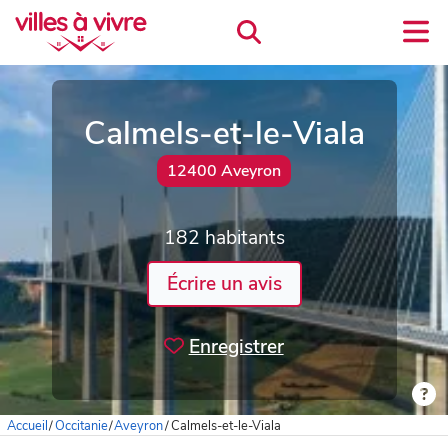
Calmels-et-le-Viala
12400 Aveyron
182 habitants
Écrire un avis
Enregistrer
Accueil
/
Occitanie
/
Aveyron
/
Calmels-et-le-Viala