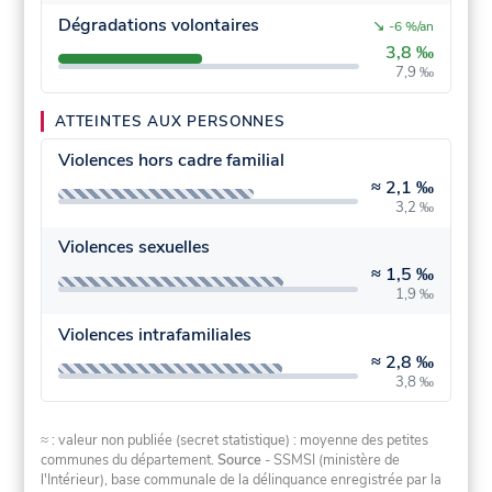
Dégradations volontaires
↘
-6 %/an
3,8 ‰
7,9 ‰
ATTEINTES AUX PERSONNES
Violences hors cadre familial
≈
2,1 ‰
3,2 ‰
Violences sexuelles
≈
1,5 ‰
1,9 ‰
Violences intrafamiliales
≈
2,8 ‰
3,8 ‰
≈ : valeur non publiée (secret statistique) : moyenne des petites
communes du département.
Source
- SSMSI (ministère de
l'Intérieur), base communale de la délinquance enregistrée par la