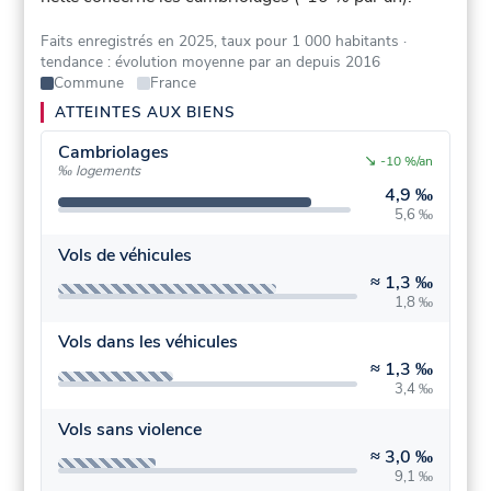
Faits enregistrés en 2025, taux pour 1 000 habitants
·
tendance : évolution moyenne par an depuis 2016
Commune
France
ATTEINTES AUX BIENS
Cambriolages
↘
-10 %/an
‰ logements
4,9 ‰
5,6 ‰
Vols de véhicules
≈
1,3 ‰
1,8 ‰
Vols dans les véhicules
≈
1,3 ‰
3,4 ‰
Vols sans violence
≈
3,0 ‰
9,1 ‰