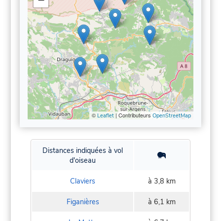
©
| Contributeurs
Leaflet
OpenStreetMap
Distances indiquées à vol
d'oiseau
Claviers
à 3,8 km
Figanières
à 6,1 km