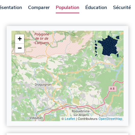
ésentation
Comparer
Population
Éducation
Sécurité
+
−
©
| Contributeurs
Leaflet
OpenStreetMap