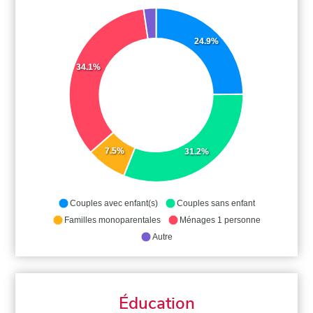
24.9%
34.1%
7.5%
31.2%
Couples avec enfant(s)
Couples sans enfant
Familles monoparentales
Ménages 1 personne
Autre
Éducation