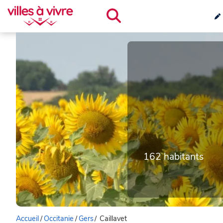
162 habitants
Accueil
/
Occitanie
/
Gers
/
Caillavet