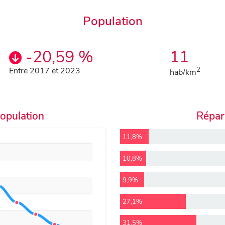
Population
-20,59 %
11
Entre 2017 et 2023
2
hab/km
population
Répart
11,8%
10,8%
9,9%
27,1%
31,5%