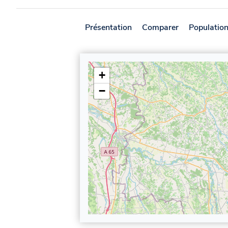
Présentation
Comparer
Populatio
+
−