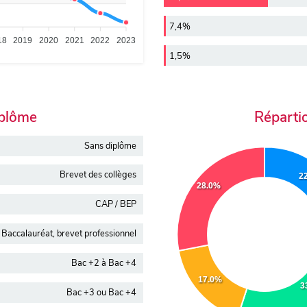
7,4%
18
2019
2020
2021
2022
2023
1,5%
iplôme
Réparti
Sans diplôme
Brevet des collèges
2
28.0%
CAP / BEP
Baccalauréat, brevet professionnel
Bac +2 à Bac +4
17.0%
3
Bac +3 ou Bac +4