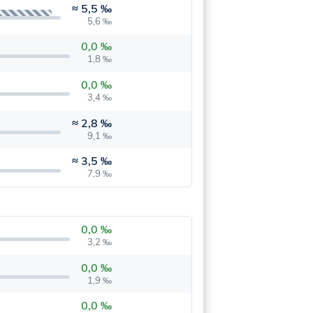
≈
5,5 ‰
5,6 ‰
0,0 ‰
1,8 ‰
0,0 ‰
3,4 ‰
≈
2,8 ‰
9,1 ‰
≈
3,5 ‰
7,9 ‰
0,0 ‰
3,2 ‰
0,0 ‰
1,9 ‰
0,0 ‰