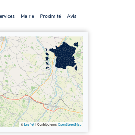
ervices
Mairie
Proximité
Avis
©
| Contributeurs
Leaflet
OpenStreetMap