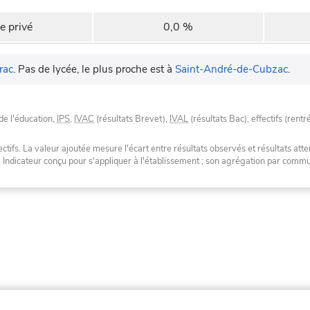
e privé
0,0 %
rac
.
Pas de lycée, le plus proche est à
Saint-André-de-Cubzac
.
de l'éducation,
IPS
,
IVAC
(résultats Brevet),
IVAL
(résultats Bac), effectifs (rentr
tifs. La valeur ajoutée mesure l'écart entre résultats observés et résultats atte
. Indicateur conçu pour s'appliquer à l'établissement ; son agrégation par com