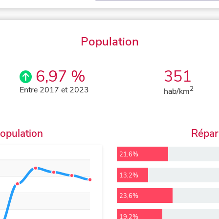
Population
6,97 %
351
Entre 2017 et 2023
2
hab/km
population
Répart
21,6%
13,2%
23,6%
19,2%