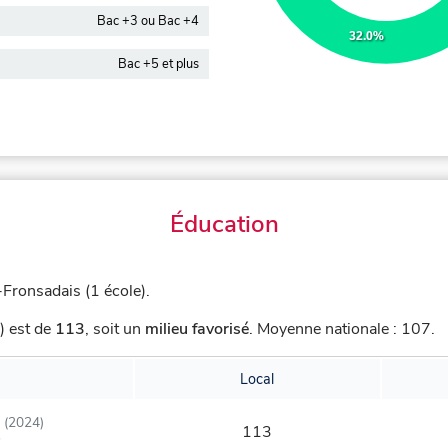
Bac +3 ou Bac +4
32.0%
Bac +5 et plus
Éducation
Fronsadais (1 école).
) est de
113
,
soit un
milieu favorisé
.
Moyenne nationale : 107.
Local
(2024)
113