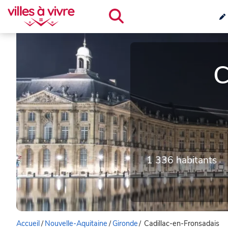
C
1 336 habitants
Accueil
/
Nouvelle-Aquitaine
/
Gironde
/
Cadillac-en-Fronsadais