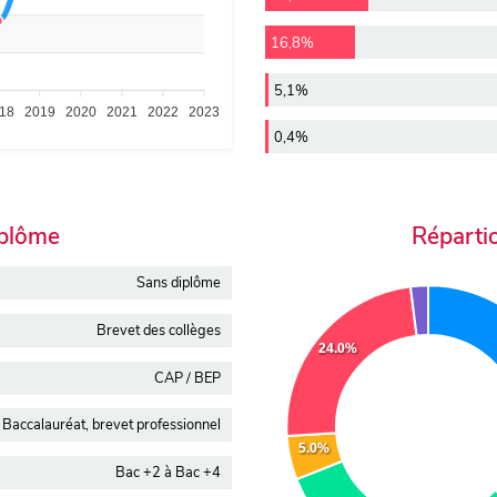
16,8%
5,1%
18
2019
2020
2021
2022
2023
0,4%
iplôme
Réparti
Sans diplôme
Brevet des collèges
24.0%
CAP / BEP
Baccalauréat, brevet professionnel
5.0%
Bac +2 à Bac +4