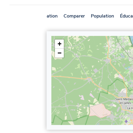
Présentation
Comparer
Population
Éduca
+
−