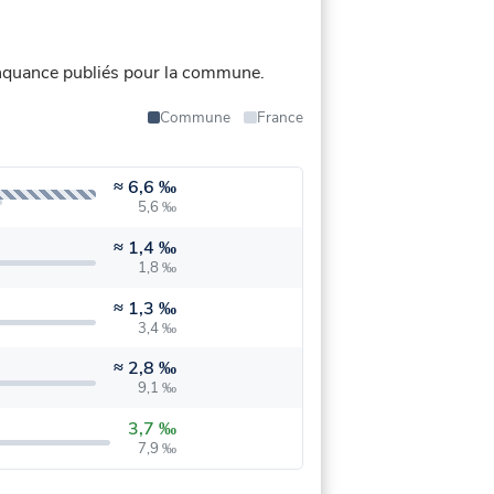
nquance publiés pour la commune.
Commune
France
≈
6,6 ‰
5,6 ‰
≈
1,4 ‰
1,8 ‰
≈
1,3 ‰
3,4 ‰
≈
2,8 ‰
9,1 ‰
3,7 ‰
7,9 ‰