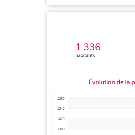
1 336
habitants
Évolution de la 
1360
1340
1320
1300