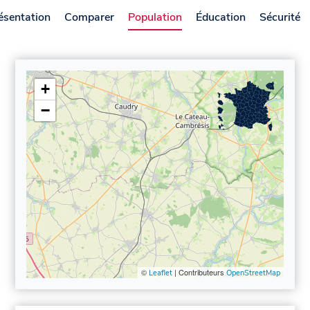
ésentation
Comparer
Population
Éducation
Sécurité
+
−
©
| Contributeurs
Leaflet
OpenStreetMap