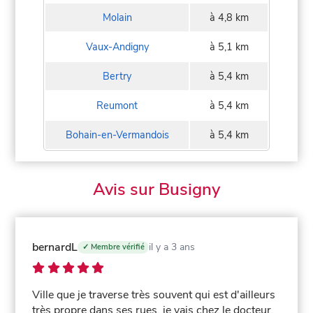
Molain
à 4,8 km
Vaux-Andigny
à 5,1 km
Bertry
à 5,4 km
Reumont
à 5,4 km
Bohain-en-Vermandois
à 5,4 km
Avis sur Busigny
bernardL
il y a 3 ans
✓ Membre vérifié
Ville que je traverse très souvent qui est d'ailleurs
très propre dans ses rues, je vais chez le docteur,