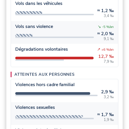
Vols dans les véhicules
≈
1,2 ‰
3,4 ‰
Vols sans violence
↘
-5 %/an
≈
2,0 ‰
9,1 ‰
Dégradations volontaires
↗
+6 %/an
12,7 ‰
7,9 ‰
ATTEINTES AUX PERSONNES
Violences hors cadre familial
2,9 ‰
3,2 ‰
Violences sexuelles
≈
1,7 ‰
1,9 ‰