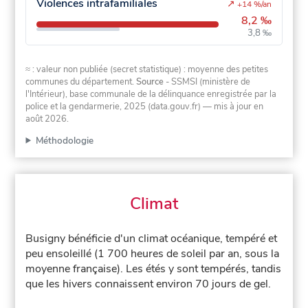
Violences intrafamiliales
↗
+14 %/an
8,2 ‰
3,8 ‰
≈ : valeur non publiée (secret statistique) : moyenne des petites
communes du département.
Source
- SSMSI (ministère de
l'Intérieur), base communale de la délinquance enregistrée par la
police et la gendarmerie, 2025 (data.gouv.fr)
— mis à jour en
août 2026
.
Méthodologie
Climat
Busigny bénéficie d'un climat océanique, tempéré et
peu ensoleillé (1 700 heures de soleil par an, sous la
moyenne française). Les étés y sont tempérés, tandis
que les hivers connaissent environ 70 jours de gel.