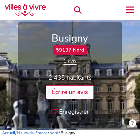
Busigny
59137 Nord
1 avis
2 435 habitants
Écrire un avis
Enregistrer
Accueil
/
Hauts-de-France
/
Nord
/
Busigny