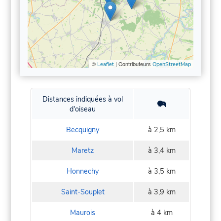
©
| Contributeurs
Leaflet
OpenStreetMap
Distances indiquées à vol
d'oiseau
Becquigny
à 2,5 km
Maretz
à 3,4 km
Honnechy
à 3,5 km
Saint-Souplet
à 3,9 km
Maurois
à 4 km