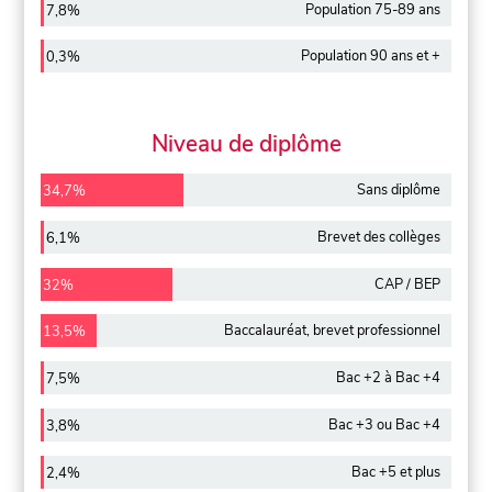
Population 75-89 ans
7,8%
Population 90 ans et +
0,3%
Niveau de diplôme
Sans diplôme
34,7%
Brevet des collèges
6,1%
CAP / BEP
32%
Baccalauréat, brevet professionnel
13,5%
Bac +2 à Bac +4
7,5%
Bac +3 ou Bac +4
3,8%
Bac +5 et plus
2,4%