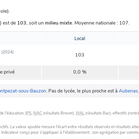
ole).
) est de
103
,
soit un
milieu mixte
.
Moyenne nationale : 107.
Local
(2024)
103
e privé
0,0 %
ntpezat-sous-Bauzon
.
Pas de lycée, le plus proche est à
Aubenas
.
de l'éducation,
IPS
,
IVAC
(résultats Brevet),
IVAL
(résultats Bac), effectifs (rentr
tifs. La valeur ajoutée mesure l'écart entre résultats observés et résultats atte
. Indicateur conçu pour s'appliquer à l'établissement ; son agrégation par com