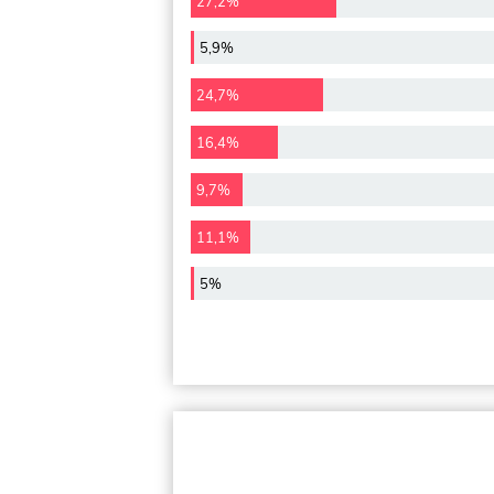
27,2%
5,9%
24,7%
16,4%
9,7%
11,1%
5%