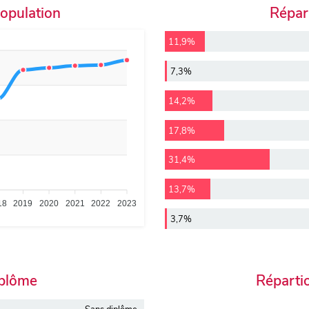
population
Répart
11,9%
7,3%
14,2%
17,8%
31,4%
13,7%
18
2019
2020
2021
2022
2023
3,7%
iplôme
Réparti