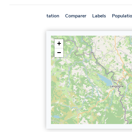
Présentation
Comparer
Labels
Populati
+
−