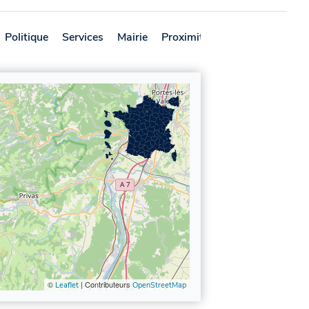
Politique
Services
Mairie
Proximité
Avis
©
| Contributeurs
Leaflet
OpenStreetMap