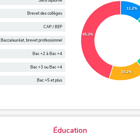
Sans diplôme
11.2%
Brevet des collèges
CAP / BEP
45.3%
Baccalauréat, brevet professionnel
Bac +2 à Bac +4
Bac +3 ou Bac +4
15.2%
Bac +5 et plus
Éducation