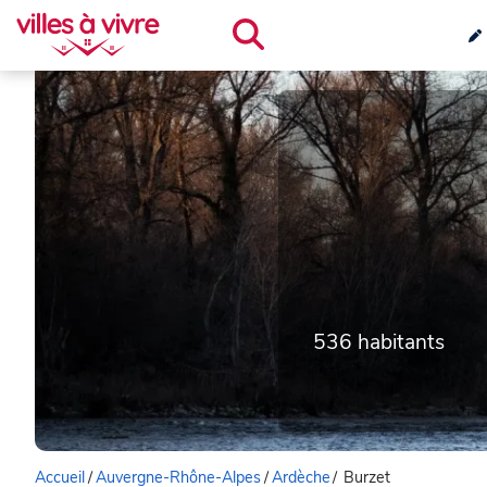
536 habitants
Accueil
/
Auvergne-Rhône-Alpes
/
Ardèche
/
Burzet