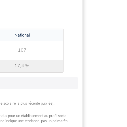
National
107
17,4 %
ée scolaire la plus récente publiée).
ndus pour un établissement au profil socio-
mune indique une tendance, pas un palmarès.