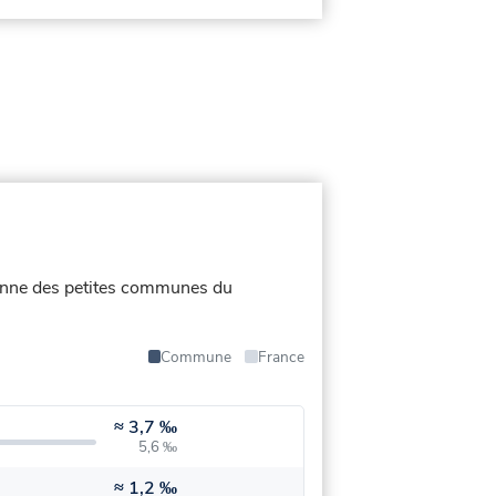
moyenne des petites communes du
Commune
France
≈
3,7 ‰
5,6 ‰
≈
1,2 ‰