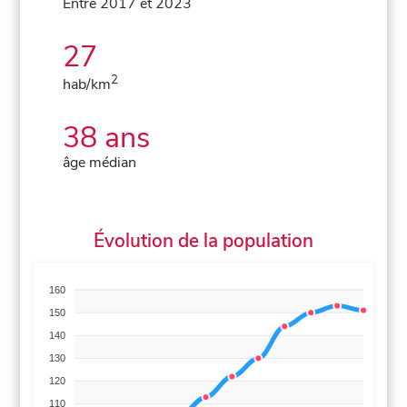
Entre 2017 et 2023
27
2
hab/km
38 ans
âge médian
Évolution de la population
160
150
140
130
120
110