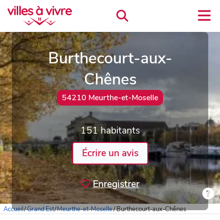
Burthecourt-aux-
Chênes
54210 Meurthe-et-Moselle
151 habitants
Écrire un avis
Enregistrer
Accueil
/
Grand Est
/
Meurthe-et-Moselle
/
Burthecourt-aux-Chênes