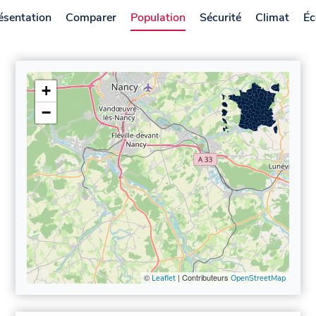
ésentation
Comparer
Population
Sécurité
Climat
Éc
+
−
©
| Contributeurs
Leaflet
OpenStreetMap