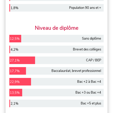
Population 90 ans et +
1,8%
Niveau de diplôme
Sans diplôme
12,5%
Brevet des collèges
4,2%
CAP / BEP
27,1%
Baccalauréat, brevet professionnel
17,7%
Bac +2 à Bac +4
22,9%
Bac +3 ou Bac +4
13,5%
Bac +5 et plus
2,1%