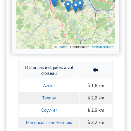
©
| Contributeurs
Leaflet
OpenStreetMap
Distances indiquées à vol
d'oiseau
Azelot
à 1,6 km
Tonnoy
à 2,6 km
Coyviller
à 2,8 km
Manoncourt-en-Vermois
à 3,2 km