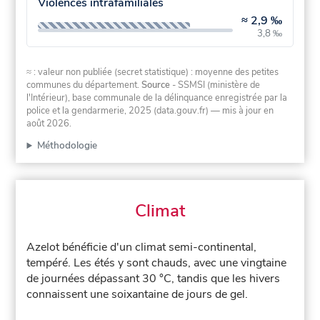
Violences intrafamiliales
≈
2,9 ‰
3,8 ‰
≈ : valeur non publiée (secret statistique) : moyenne des petites
communes du département.
Source
- SSMSI (ministère de
l'Intérieur), base communale de la délinquance enregistrée par la
police et la gendarmerie, 2025 (data.gouv.fr)
— mis à jour en
août 2026
.
Méthodologie
Climat
Azelot bénéficie d'un climat semi-continental,
tempéré. Les étés y sont chauds, avec une vingtaine
de journées dépassant 30 °C, tandis que les hivers
connaissent une soixantaine de jours de gel.