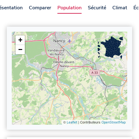
ésentation
Comparer
Population
Sécurité
Climat
Éc
+
−
©
| Contributeurs
Leaflet
OpenStreetMap