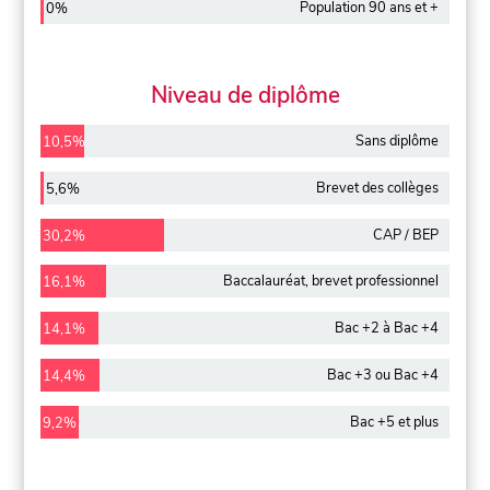
Population 90 ans et +
0%
Niveau de diplôme
Sans diplôme
10,5%
Brevet des collèges
5,6%
CAP / BEP
30,2%
Baccalauréat, brevet professionnel
16,1%
Bac +2 à Bac +4
14,1%
Bac +3 ou Bac +4
14,4%
Bac +5 et plus
9,2%