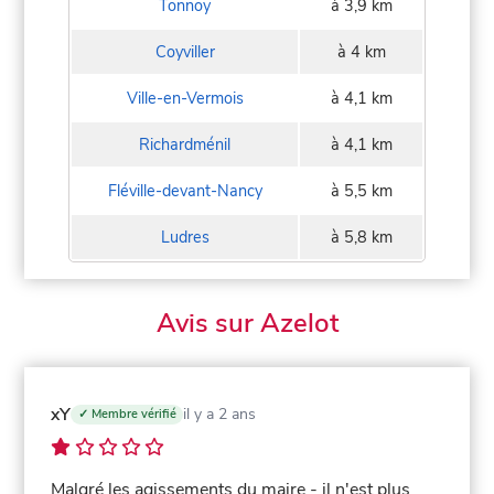
Tonnoy
à 3,9 km
Coyviller
à 4 km
Ville-en-Vermois
à 4,1 km
Richardménil
à 4,1 km
Fléville-devant-Nancy
à 5,5 km
Ludres
à 5,8 km
Avis sur Azelot
xY
il y a 2 ans
✓ Membre vérifié
Malgré les agissements du maire - il n'est plus