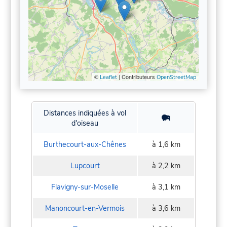
©
| Contributeurs
Leaflet
OpenStreetMap
Distances indiquées à vol
d'oiseau
Burthecourt-aux-Chênes
à 1,6 km
Lupcourt
à 2,2 km
Flavigny-sur-Moselle
à 3,1 km
Manoncourt-en-Vermois
à 3,6 km