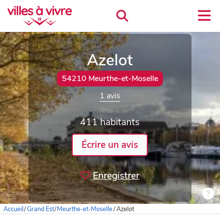
Azelot
54210 Meurthe-et-Moselle
1 avis
411 habitants
Écrire un avis
Enregistrer
Accueil
/
Grand Est
/
Meurthe-et-Moselle
/
Azelot