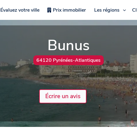
Évaluez votre ville
Prix immobilier
Les régions
C
Bunus
64120 Pyrénées-Atlantiques
Écrire un avis