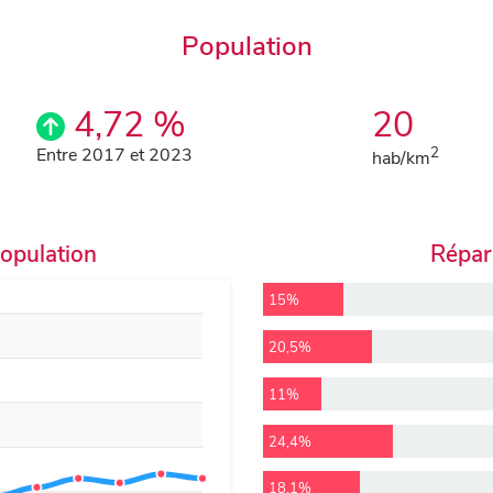
Population
4,72 %
20
Entre 2017 et 2023
2
hab/km
population
Répart
15%
20,5%
11%
24,4%
18,1%