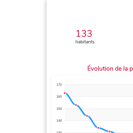
133
habitants
Évolution de la 
170
160
150
140
130