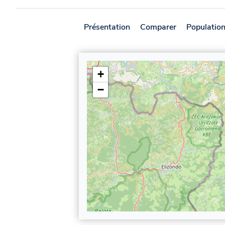
Présentation
Comparer
Populatio
+
−