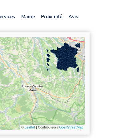
ervices
Mairie
Proximité
Avis
©
| Contributeurs
Leaflet
OpenStreetMap