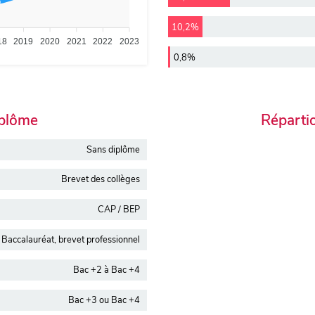
10,2%
18
2019
2020
2021
2022
2023
0,8%
iplôme
Réparti
Sans diplôme
Brevet des collèges
CAP / BEP
Baccalauréat, brevet professionnel
Bac +2 à Bac +4
Bac +3 ou Bac +4