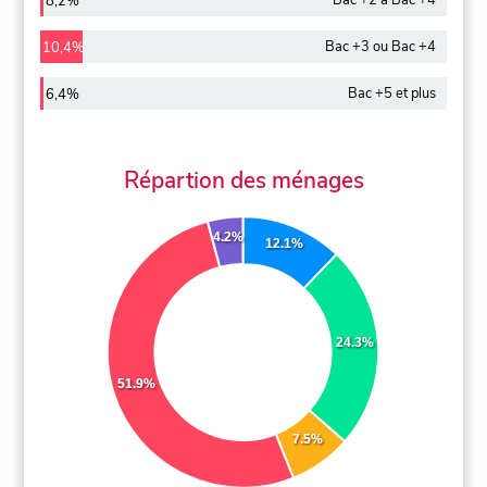
Bac +2 à Bac +4
8,2%
Bac +3 ou Bac +4
10,4%
Bac +5 et plus
6,4%
Répartion des ménages
4.2%
12.1%
24.3%
51.9%
7.5%