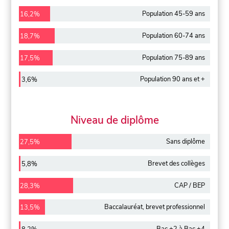
Population 45-59 ans
16,2%
Population 60-74 ans
18,7%
Population 75-89 ans
17,5%
Population 90 ans et +
3,6%
Niveau de diplôme
Sans diplôme
27,5%
Brevet des collèges
5,8%
CAP / BEP
28,3%
Baccalauréat, brevet professionnel
13,5%