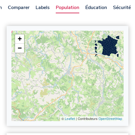
n
Comparer
Labels
Population
Éducation
Sécurité
+
−
©
| Contributeurs
Leaflet
OpenStreetMap