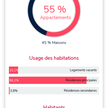
55 %
Appartements
45 % Maisons
Usage des habitations
Logements vacants
10,1%
Résidences principales
86,2%
Résidences secondaires
3,8%
Habitants