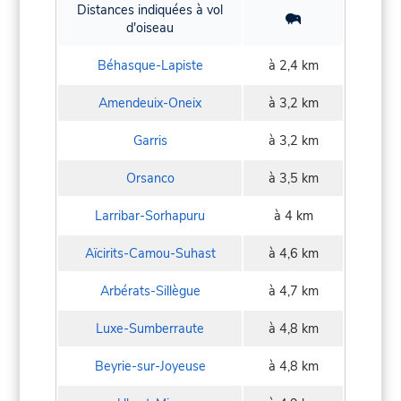
Distances indiquées à vol
d'oiseau
Béhasque-Lapiste
à 2,4 km
Amendeuix-Oneix
à 3,2 km
Garris
à 3,2 km
Orsanco
à 3,5 km
Larribar-Sorhapuru
à 4 km
Aïcirits-Camou-Suhast
à 4,6 km
Arbérats-Sillègue
à 4,7 km
Luxe-Sumberraute
à 4,8 km
Beyrie-sur-Joyeuse
à 4,8 km