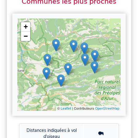
Communes les plus proches
+
−
©
| Contributeurs
Leaflet
OpenStreetMap
Distances indiquées à vol
d'oiseau