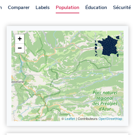
n
Comparer
Labels
Population
Éducation
Sécurité
+
−
©
| Contributeurs
Leaflet
OpenStreetMap