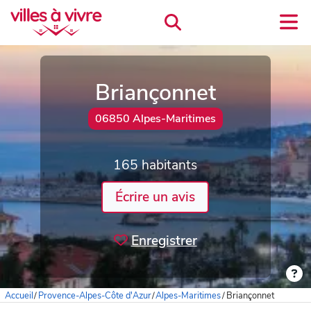
Briançonnet
06850 Alpes-Maritimes
165 habitants
Écrire un avis
Enregistrer
Accueil
/
Provence-Alpes-Côte d'Azur
/
Alpes-Maritimes
/
Briançonnet