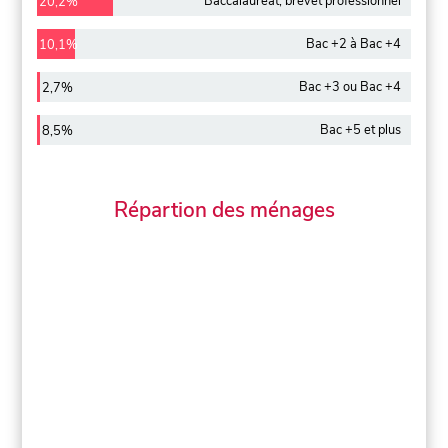
Baccalauréat, brevet professionnel
20,2%
Bac +2 à Bac +4
10,1%
Bac +3 ou Bac +4
2,7%
Bac +5 et plus
8,5%
Répartion des ménages