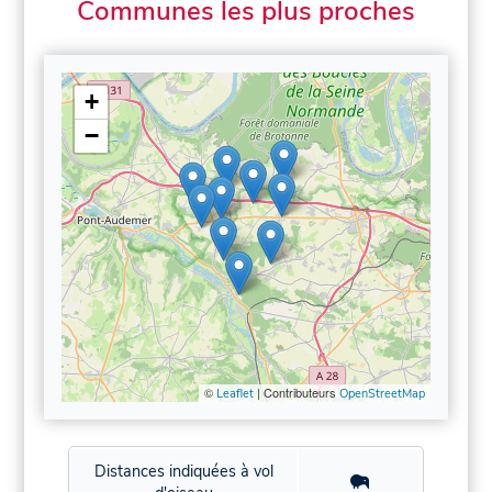
Communes les plus proches
+
−
©
| Contributeurs
Leaflet
OpenStreetMap
Distances indiquées à vol