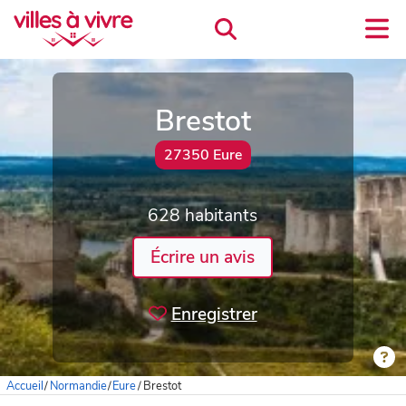
Brestot
27350 Eure
628 habitants
Écrire un avis
Enregistrer
Accueil
/
Normandie
/
Eure
/
Brestot