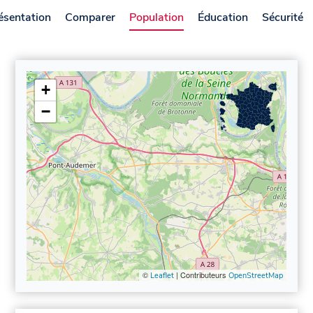
ésentation
Comparer
Population
Éducation
Sécurité
+
−
©
| Contributeurs
Leaflet
OpenStreetMap