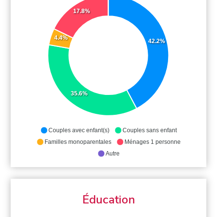
17.8%
4.4%
42.2%
35.6%
Couples avec enfant(s)
Couples sans enfant
Familles monoparentales
Ménages 1 personne
Autre
Éducation