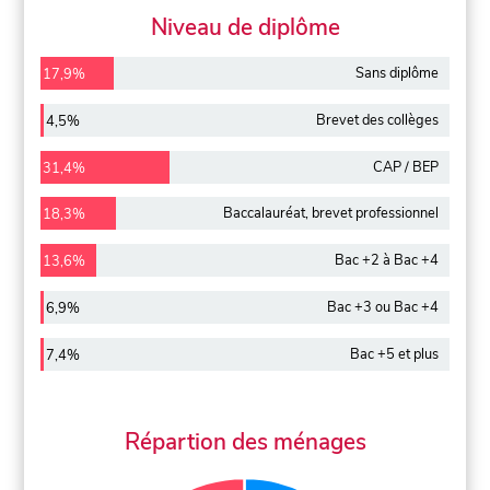
Niveau de diplôme
Sans diplôme
17,9%
Brevet des collèges
4,5%
CAP / BEP
31,4%
Baccalauréat, brevet professionnel
18,3%
Bac +2 à Bac +4
13,6%
Bac +3 ou Bac +4
6,9%
Bac +5 et plus
7,4%
Répartion des ménages