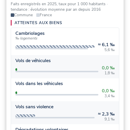
Faits enregistrés en 2025, taux pour 1 000 habitants
·
tendance : évolution moyenne par an depuis 2016
Commune
France
ATTEINTES AUX BIENS
Cambriolages
‰ logements
≈
6,1 ‰
5,6 ‰
Vols de véhicules
0,0 ‰
1,8 ‰
Vols dans les véhicules
0,0 ‰
3,4 ‰
Vols sans violence
≈
2,3 ‰
9,1 ‰
Dégradations volontaires