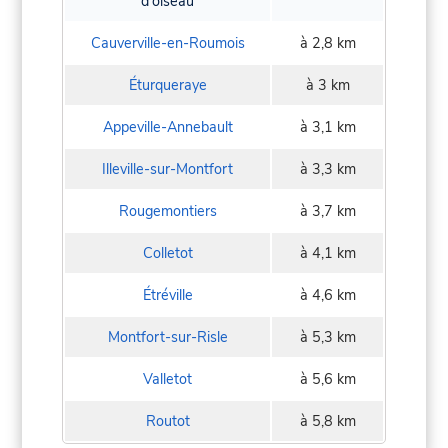
d'oiseau
Cauverville-en-Roumois
à 2,8 km
Éturqueraye
à 3 km
Appeville-Annebault
à 3,1 km
Illeville-sur-Montfort
à 3,3 km
Rougemontiers
à 3,7 km
Colletot
à 4,1 km
Étréville
à 4,6 km
Montfort-sur-Risle
à 5,3 km
Valletot
à 5,6 km
Routot
à 5,8 km