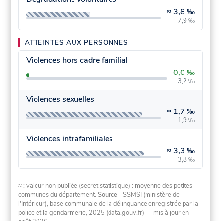
≈
3,8 ‰
7,9 ‰
ATTEINTES AUX PERSONNES
Violences hors cadre familial
0,0 ‰
3,2 ‰
Violences sexuelles
≈
1,7 ‰
1,9 ‰
Violences intrafamiliales
≈
3,3 ‰
3,8 ‰
≈ : valeur non publiée (secret statistique) : moyenne des petites
communes du département.
Source
- SSMSI (ministère de
l'Intérieur), base communale de la délinquance enregistrée par la
police et la gendarmerie, 2025 (data.gouv.fr)
— mis à jour en