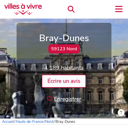
Bray-Dunes
59123 Nord
4 189 habitants
Écrire un avis
Enregistrer
Accueil
/
Hauts-de-France
/
Nord
/
Bray-Dunes