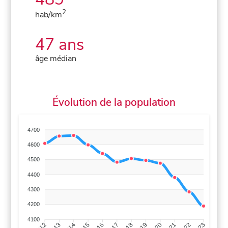
2
hab/km
47 ans
âge médian
Évolution de la population
4700
4600
4500
4400
4300
4200
4100