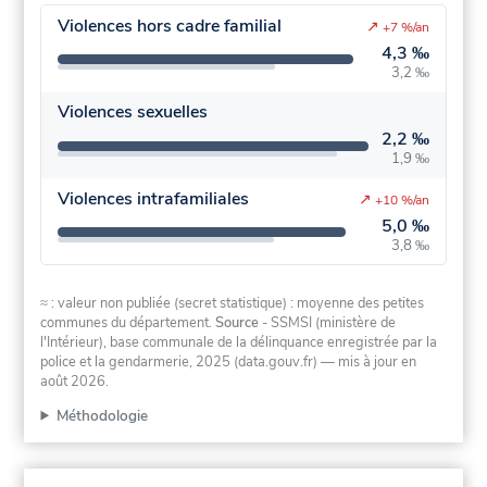
Violences hors cadre familial
↗
+7 %/an
4,3 ‰
3,2 ‰
Violences sexuelles
2,2 ‰
1,9 ‰
Violences intrafamiliales
↗
+10 %/an
5,0 ‰
3,8 ‰
≈ : valeur non publiée (secret statistique) : moyenne des petites
communes du département.
Source
- SSMSI (ministère de
l'Intérieur), base communale de la délinquance enregistrée par la
police et la gendarmerie, 2025 (data.gouv.fr)
— mis à jour en
août 2026
.
Méthodologie