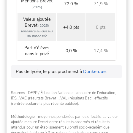
Mentions Brevet
72,0 %
71,9 %
(2025)
Valeur ajoutée
Brevet
(2025)
+4,0 pts
0 pts
tendance au-dessus
du pronostic
Part d'élèves
0,0 %
17,4 %
dans le privé
Pas de lycée, le plus proche est à
Dunkerque
.
Sources
- DEPP / Éducation Nationale : annuaire de l'éducation,
IPS
,
IVAC
(résultats Brevet),
IVAL
(résultats Bac), effectifs
(rentrée scolaire la plus récente publiée).
Méthodologie
- moyennes pondérées par les effectifs. La valeur
ajoutée mesure l'écart entre résultats observés et résultats
attendus pour un établissement au profil socio-académique
équivalent (calibrée à 0 au national). Indicateur conçu pour