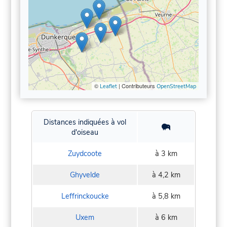
©
| Contributeurs
Leaflet
OpenStreetMap
Distances indiquées à vol
d'oiseau
Zuydcoote
à 3 km
Ghyvelde
à 4,2 km
Leffrinckoucke
à 5,8 km
Uxem
à 6 km