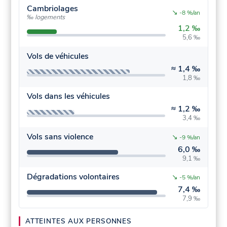
Cambriolages
↘
-8 %/an
‰ logements
1,2 ‰
5,6 ‰
Vols de véhicules
≈
1,4 ‰
1,8 ‰
Vols dans les véhicules
≈
1,2 ‰
3,4 ‰
Vols sans violence
↘
-9 %/an
6,0 ‰
9,1 ‰
Dégradations volontaires
↘
-5 %/an
7,4 ‰
7,9 ‰
ATTEINTES AUX PERSONNES