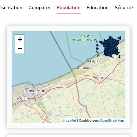
ésentation
Comparer
Population
Éducation
Sécurité
+
−
©
| Contributeurs
Leaflet
OpenStreetMap