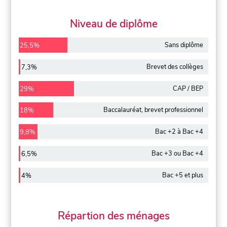
Niveau de diplôme
Sans diplôme
25,5%
Brevet des collèges
7,3%
CAP / BEP
29%
Baccalauréat, brevet professionnel
18%
Bac +2 à Bac +4
9,8%
Bac +3 ou Bac +4
6,5%
Bac +5 et plus
4%
Répartion des ménages