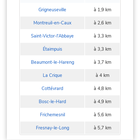
Grigneuseville
à 1,9 km
Montreuil-en-Caux
à 2,6 km
Saint-Victor-l'Abbaye
à 3,3 km
Étaimpuis
à 3,3 km
Beaumont-le-Hareng
à 3,7 km
La Crique
à 4 km
Cottévrard
à 4,8 km
Bosc-le-Hard
à 4,9 km
Frichemesnil
à 5,6 km
Fresnay-le-Long
à 5,7 km