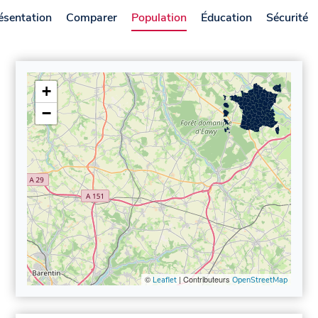
ésentation
Comparer
Population
Éducation
Sécurité
+
−
©
| Contributeurs
Leaflet
OpenStreetMap