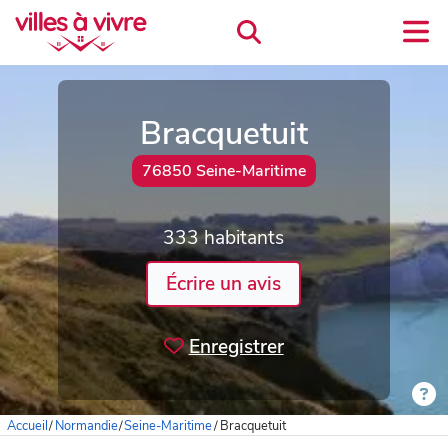
Bracquetuit
76850 Seine-Maritime
333 habitants
Écrire un avis
Enregistrer
Accueil
/
Normandie
/
Seine-Maritime
/
Bracquetuit