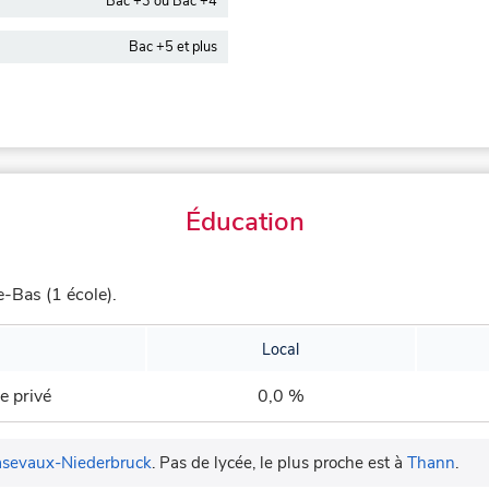
Bac +3 ou Bac +4
Bac +5 et plus
Éducation
-Bas (1 école).
Local
e privé
0,0 %
sevaux-Niederbruck
.
Pas de lycée, le plus proche est à
Thann
.