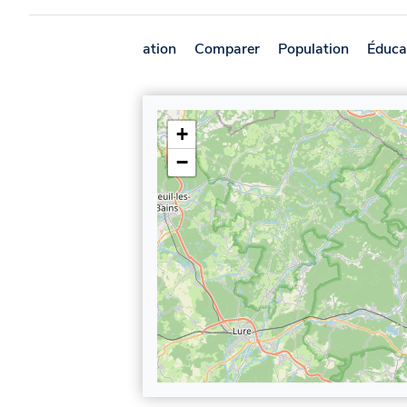
Présentation
Comparer
Population
Éduca
+
−