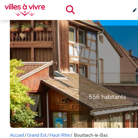
556 habitants
Accueil
/
Grand Est
/
Haut-Rhin
/
Bourbach-le-Bas