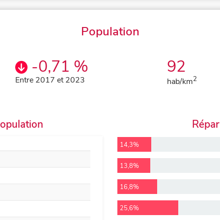
Population
-0,71 %
92
Entre 2017 et 2023
2
hab/km
population
Répart
14,3%
13,8%
16,8%
25,6%