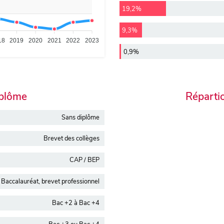
19,2%
9,3%
18
2019
2020
2021
2022
2023
0,9%
iplôme
Réparti
Sans diplôme
Brevet des collèges
CAP / BEP
Baccalauréat, brevet professionnel
Bac +2 à Bac +4