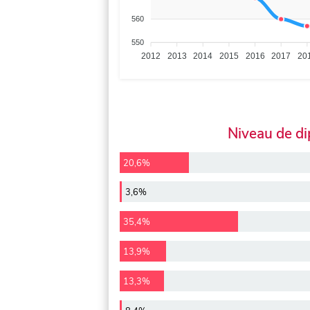
560
550
2012
2013
2014
2015
2016
2017
20
Niveau de d
20,6%
3,6%
35,4%
13,9%
13,3%