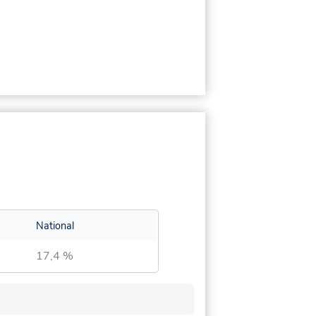
National
17,4 %