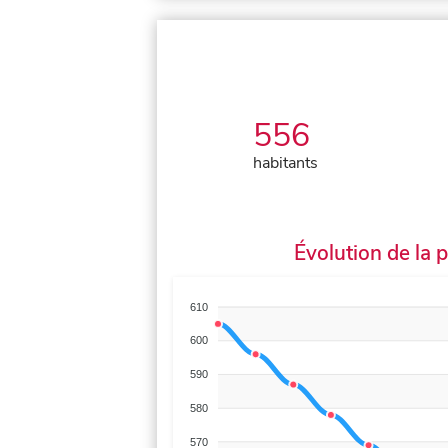
556
habitants
Évolution de la 
610
600
590
580
570