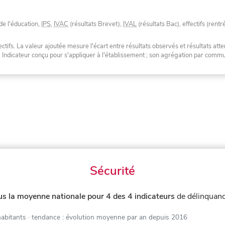
de l'éducation,
IPS
,
IVAC
(résultats Brevet),
IVAL
(résultats Bac), effectifs (rentr
tifs. La valeur ajoutée mesure l'écart entre résultats observés et résultats atte
. Indicateur conçu pour s'appliquer à l'établissement ; son agrégation par com
Sécurité
us la moyenne nationale pour 4 des 4 indicateurs
de délinquanc
habitants
· tendance : évolution moyenne par an depuis 2016