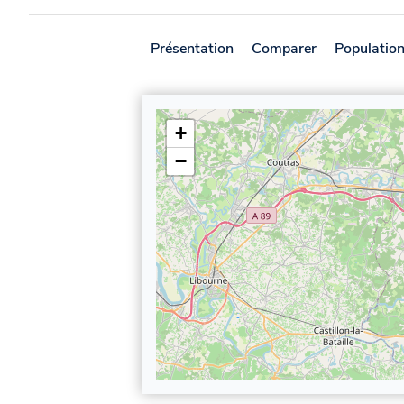
Présentation
Comparer
Populatio
+
−