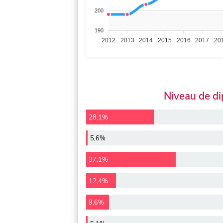
200
190
2012
2013
2014
2015
2016
2017
20
Niveau de d
28,1%
5,6%
37,1%
12,4%
9,6%