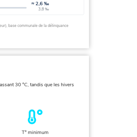
≈
2,6 ‰
3,8 ‰
rieur), base communale de la délinquance
assant 30 °C, tandis que les hivers
T° minimum