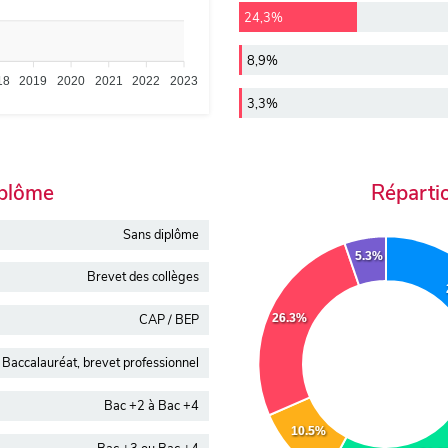
24,3%
8,9%
18
2019
2020
2021
2022
2023
3,3%
iplôme
Réparti
Sans diplôme
5.3%
Brevet des collèges
26.3%
CAP / BEP
Baccalauréat, brevet professionnel
Bac +2 à Bac +4
10.5%