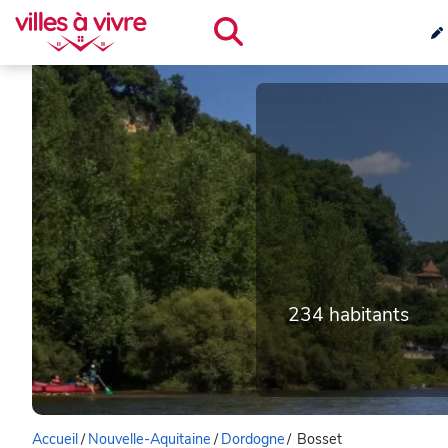
234 habitants
Accueil
/
Nouvelle-Aquitaine
/
Dordogne
/
Bosset