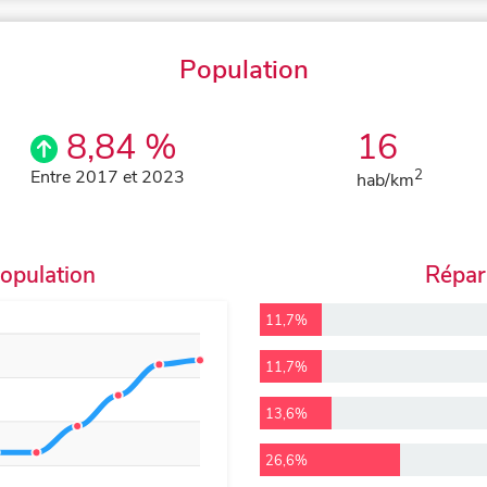
Population
8,84 %
16
Entre 2017 et 2023
2
hab/km
population
Répart
11,7%
11,7%
13,6%
26,6%