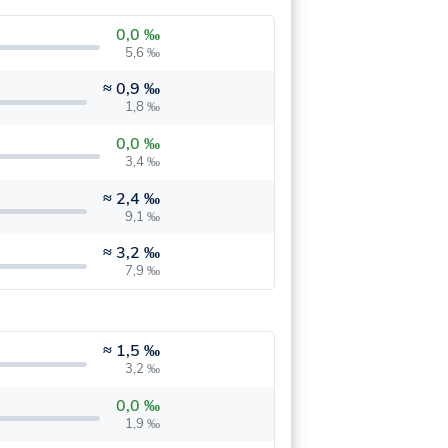
0,0 ‰
5,6 ‰
≈
0,9 ‰
1,8 ‰
0,0 ‰
3,4 ‰
≈
2,4 ‰
9,1 ‰
≈
3,2 ‰
7,9 ‰
≈
1,5 ‰
3,2 ‰
0,0 ‰
1,9 ‰