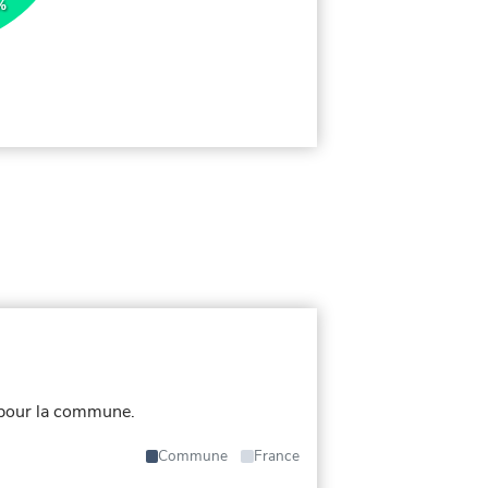
%
 pour la commune.
Commune
France