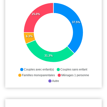
25.0%
37.5%
6.3%
31.3%
Couples avec enfant(s)
Couples sans enfant
Familles monoparentales
Ménages 1 personne
Autre