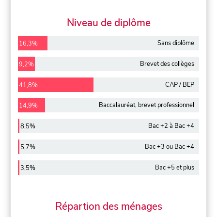
Niveau de diplôme
Sans diplôme
16,3%
Brevet des collèges
9,2%
CAP / BEP
41,8%
Baccalauréat, brevet professionnel
14,9%
Bac +2 à Bac +4
8,5%
Bac +3 ou Bac +4
5,7%
Bac +5 et plus
3,5%
Répartion des ménages