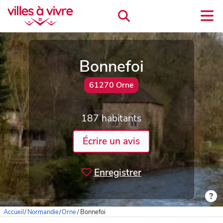
Bonnefoi
61270 Orne
187 habitants
Écrire un avis
Enregistrer
Accueil
/
Normandie
/
Orne
/
Bonnefoi