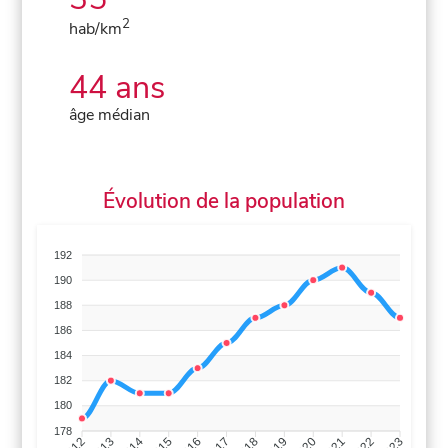
2
hab/km
44 ans
âge médian
Évolution de la population
192
190
188
186
184
182
180
178