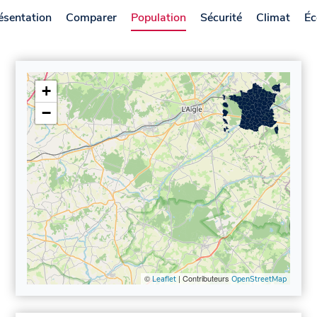
ésentation
Comparer
Population
Sécurité
Climat
Éc
+
−
©
| Contributeurs
Leaflet
OpenStreetMap