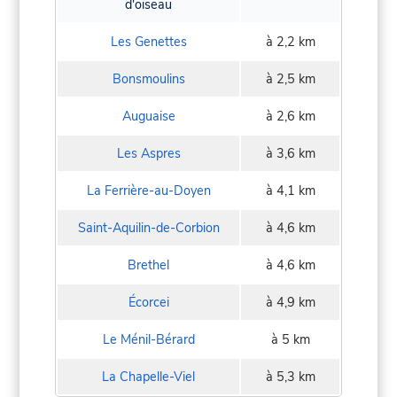
d'oiseau
Les Genettes
à 2,2 km
Bonsmoulins
à 2,5 km
Auguaise
à 2,6 km
Les Aspres
à 3,6 km
La Ferrière-au-Doyen
à 4,1 km
Saint-Aquilin-de-Corbion
à 4,6 km
Brethel
à 4,6 km
Écorcei
à 4,9 km
Le Ménil-Bérard
à 5 km
La Chapelle-Viel
à 5,3 km