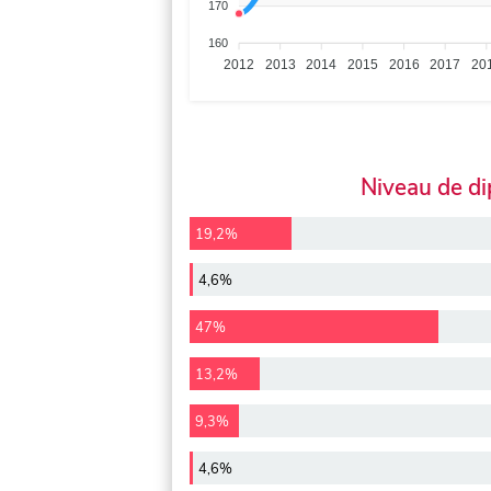
170
160
2012
2013
2014
2015
2016
2017
20
Niveau de d
19,2%
4,6%
47%
13,2%
9,3%
4,6%