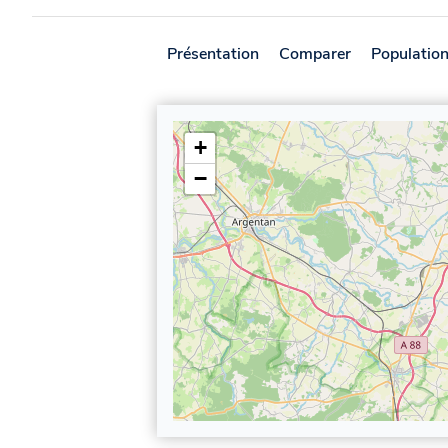
Présentation
Comparer
Populatio
+
−