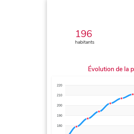
196
habitants
Évolution de la 
220
210
200
190
180