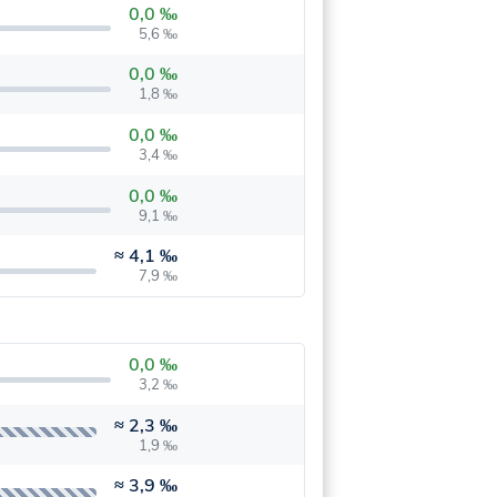
0,0 ‰
5,6 ‰
0,0 ‰
1,8 ‰
0,0 ‰
3,4 ‰
0,0 ‰
9,1 ‰
≈
4,1 ‰
7,9 ‰
0,0 ‰
3,2 ‰
≈
2,3 ‰
1,9 ‰
≈
3,9 ‰