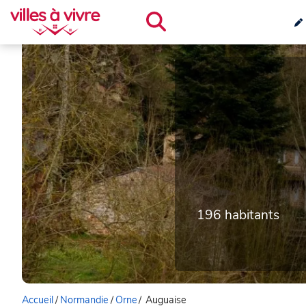
196 habitants
Accueil
/
Normandie
/
Orne
/
Auguaise