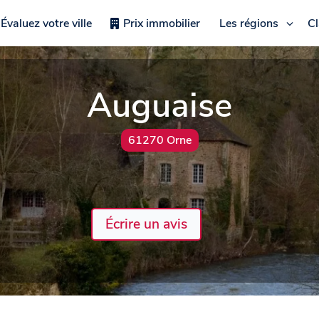
Évaluez votre ville
Prix immobilier
Les régions
C
Auguaise
61270 Orne
Écrire un avis