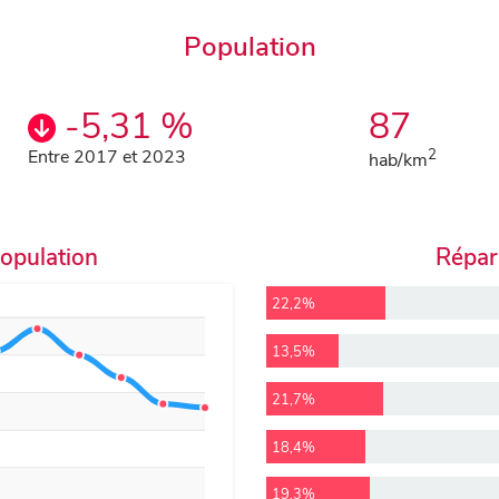
Population
-5,31 %
87
Entre 2017 et 2023
2
hab/km
population
Répart
22,2%
13,5%
21,7%
18,4%
19,3%