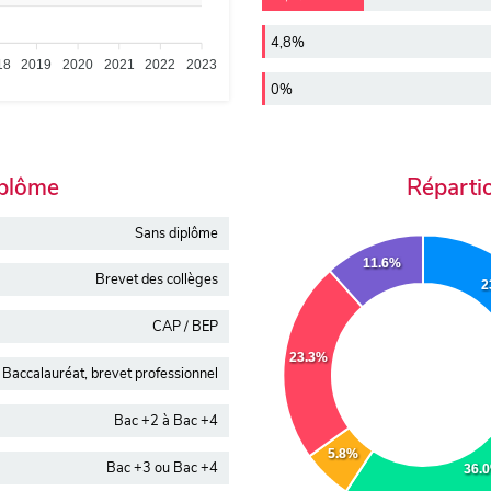
4,8%
18
2019
2020
2021
2022
2023
0%
iplôme
Réparti
Sans diplôme
11.6%
Brevet des collèges
2
CAP / BEP
23.3%
Baccalauréat, brevet professionnel
Bac +2 à Bac +4
5.8%
Bac +3 ou Bac +4
36.