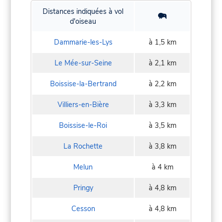
Distances indiquées à vol
d'oiseau
Dammarie-les-Lys
à 1,5 km
Le Mée-sur-Seine
à 2,1 km
Boissise-la-Bertrand
à 2,2 km
Villiers-en-Bière
à 3,3 km
Boissise-le-Roi
à 3,5 km
La Rochette
à 3,8 km
Melun
à 4 km
Pringy
à 4,8 km
Cesson
à 4,8 km