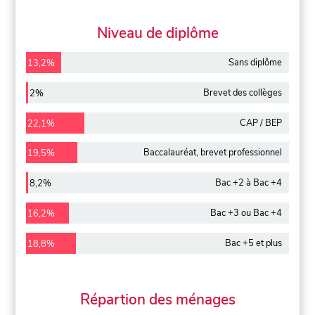
Niveau de diplôme
Sans diplôme
13,2%
Brevet des collèges
2%
CAP / BEP
22,1%
Baccalauréat, brevet professionnel
19,5%
Bac +2 à Bac +4
8,2%
Bac +3 ou Bac +4
16,2%
Bac +5 et plus
18,8%
Répartion des ménages