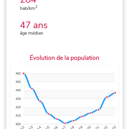
2
hab/km
47 ans
âge médian
Évolution de la population
460
450
440
430
420
410
400