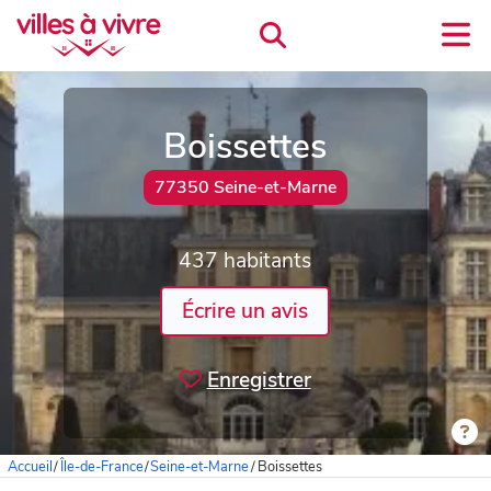
Boissettes
77350 Seine-et-Marne
437 habitants
Écrire un avis
Enregistrer
Accueil
/
Île-de-France
/
Seine-et-Marne
/
Boissettes