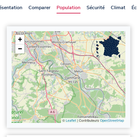
ésentation
Comparer
Population
Sécurité
Climat
Éc
+
−
©
| Contributeurs
Leaflet
OpenStreetMap