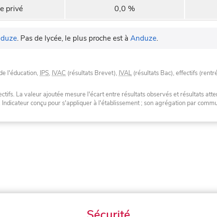
e privé
0,0 %
duze
.
Pas de lycée, le plus proche est à
Anduze
.
de l'éducation,
IPS
,
IVAC
(résultats Brevet),
IVAL
(résultats Bac), effectifs (rentr
tifs. La valeur ajoutée mesure l'écart entre résultats observés et résultats atte
. Indicateur conçu pour s'appliquer à l'établissement ; son agrégation par com
Sécurité