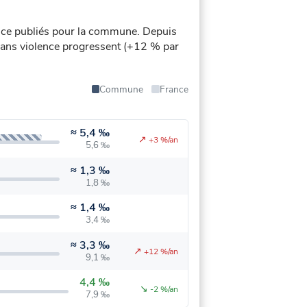
ce publiés pour la commune.
Depuis
s sans violence progressent (+12 % par
Commune
France
≈
5,4 ‰
↗
+3 %/an
5,6 ‰
≈
1,3 ‰
1,8 ‰
≈
1,4 ‰
3,4 ‰
≈
3,3 ‰
↗
+12 %/an
9,1 ‰
4,4 ‰
↘
-2 %/an
7,9 ‰