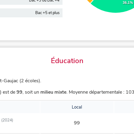
Bac +3 ou Bac +4
36.1%
Bac +5 et plus
Éducation
t-Gaujac (2 écoles).
) est de
99
,
soit un
milieu mixte
.
Moyenne départementale : 103,
Local
(2024)
99