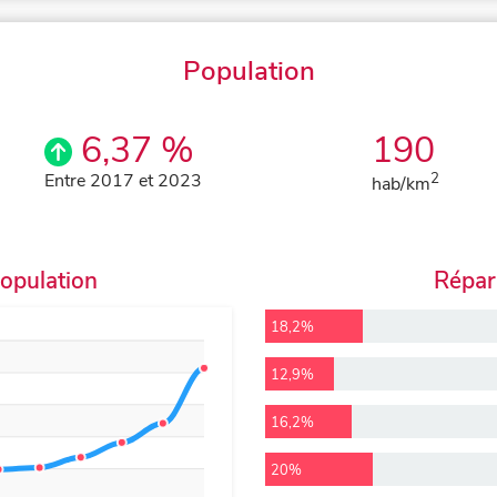
Population
6,37 %
190
Entre 2017 et 2023
2
hab/km
population
Répart
18,2%
12,9%
16,2%
20%