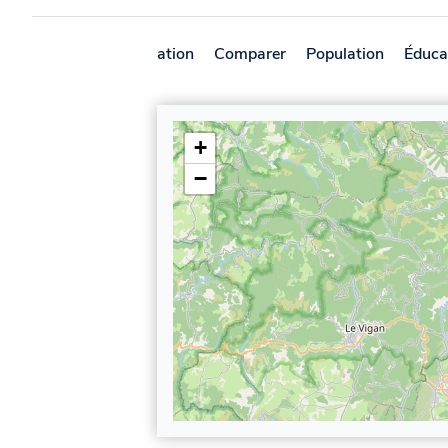
Présentation
Comparer
Population
Éduca
+
−