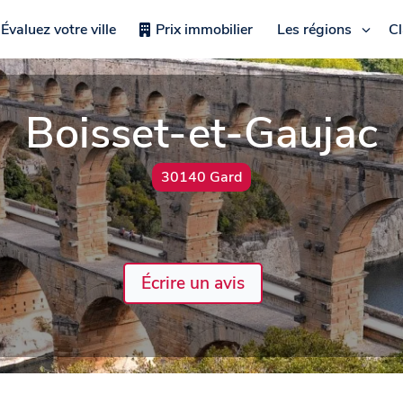
Évaluez votre ville
Prix immobilier
Les régions
C
Boisset-et-Gaujac
30140 Gard
Écrire un avis