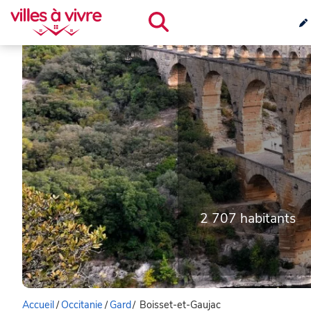
2 707 habitants
Accueil
/
Occitanie
/
Gard
/
Boisset-et-Gaujac