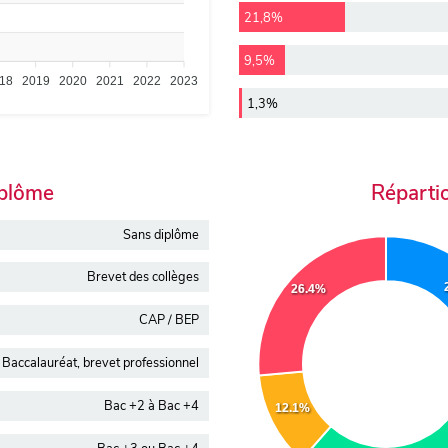
21,8%
9,5%
18
2019
2020
2021
2022
2023
1,3%
iplôme
Réparti
Sans diplôme
Brevet des collèges
26.4%
CAP / BEP
Baccalauréat, brevet professionnel
Bac +2 à Bac +4
12.1%