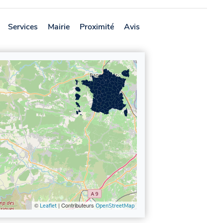
Services
Mairie
Proximité
Avis
©
| Contributeurs
Leaflet
OpenStreetMap