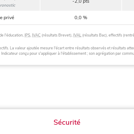
-2,0 pts
ronostic
e privé
0,0 %
de l'éducation,
IPS
,
IVAC
(résultats Brevet),
IVAL
(résultats Bac), effectifs (rentr
tifs. La valeur ajoutée mesure l'écart entre résultats observés et résultats atte
. Indicateur conçu pour s'appliquer à l'établissement ; son agrégation par com
Sécurité