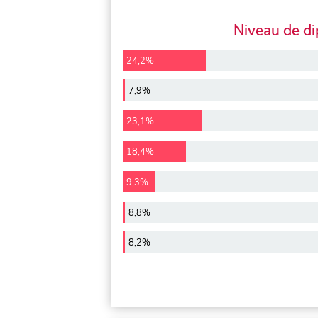
Niveau de d
24,2%
7,9%
23,1%
18,4%
9,3%
8,8%
8,2%