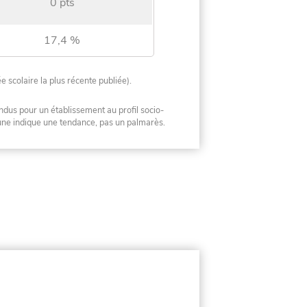
0 pts
17,4 %
ée scolaire la plus récente publiée).
ndus pour un établissement au profil socio-
mune indique une tendance, pas un palmarès.