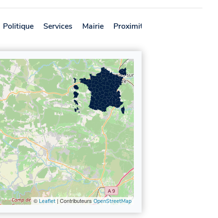
Politique
Services
Mairie
Proximité
Avis
©
| Contributeurs
Leaflet
OpenStreetMap