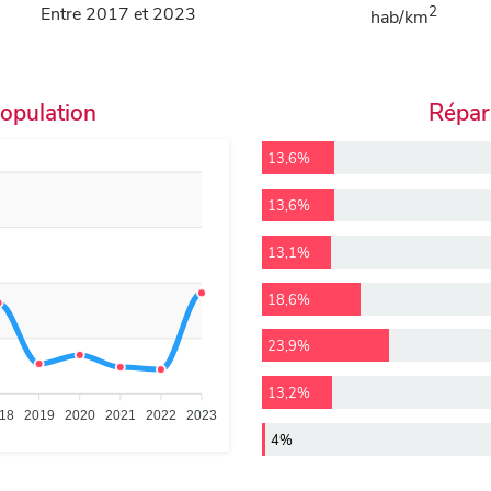
Entre 2017 et 2023
2
hab/km
population
Répart
13,6%
13,6%
13,1%
18,6%
23,9%
13,2%
18
2019
2020
2021
2022
2023
4%