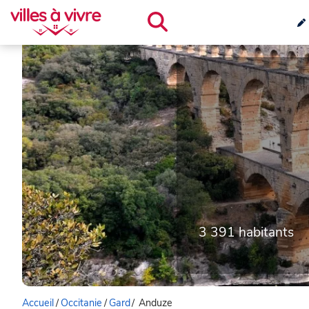
3 391 habitants
Accueil
/
Occitanie
/
Gard
/
Anduze