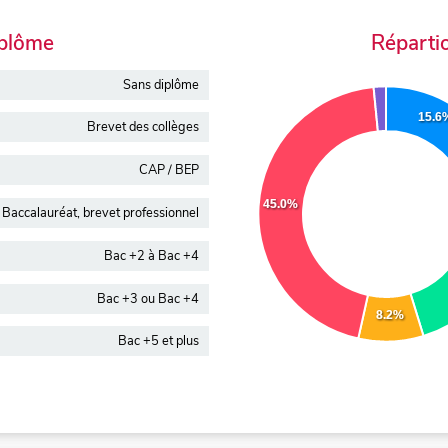
iplôme
Réparti
Sans diplôme
15.6
Brevet des collèges
CAP / BEP
45.0%
Baccalauréat, brevet professionnel
Bac +2 à Bac +4
Bac +3 ou Bac +4
8.2%
Bac +5 et plus