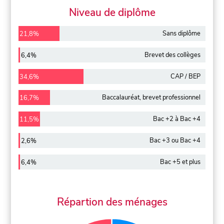
Niveau de diplôme
Sans diplôme
21,8%
Brevet des collèges
6,4%
CAP / BEP
34,6%
Baccalauréat, brevet professionnel
16,7%
Bac +2 à Bac +4
11,5%
Bac +3 ou Bac +4
2,6%
Bac +5 et plus
6,4%
Répartion des ménages