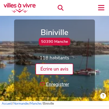
Biniville
50390 Manche
118 habitants
Écrire un avis
Enregistrer
Accueil
/
Normandie
/
Manche
/
Biniville