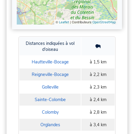
©
| Contributeurs
Leaflet
OpenStreetMap
Distances indiquées à vol
d'oiseau
Hautteville-Bocage
à 1,5 km
Reigneville-Bocage
à 2,2 km
Golleville
à 2,3 km
Sainte-Colombe
à 2,4 km
Colomby
à 2,8 km
Orglandes
à 3,4 km