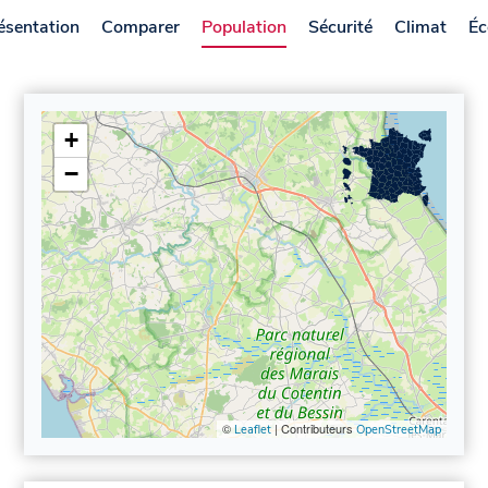
ésentation
Comparer
Population
Sécurité
Climat
Éc
+
−
©
| Contributeurs
Leaflet
OpenStreetMap