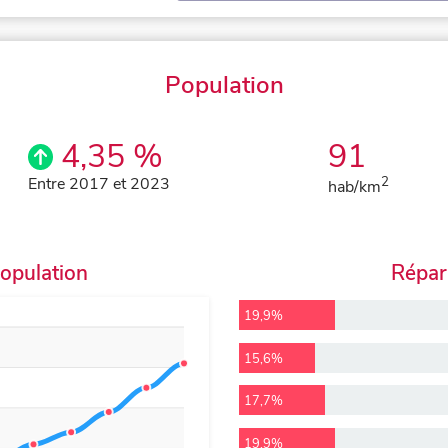
Population
4,35 %
91
Entre 2017 et 2023
2
hab/km
population
Répart
19,9%
15,6%
17,7%
19,9%