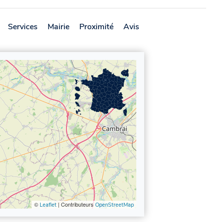
Services
Mairie
Proximité
Avis
©
| Contributeurs
Leaflet
OpenStreetMap