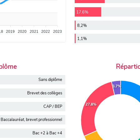
17,6%
8,2%
18
2019
2020
2021
2022
2023
1,1%
iplôme
Réparti
Sans diplôme
3.7%
Brevet des collèges
27.8%
CAP / BEP
Baccalauréat, brevet professionnel
Bac +2 à Bac +4