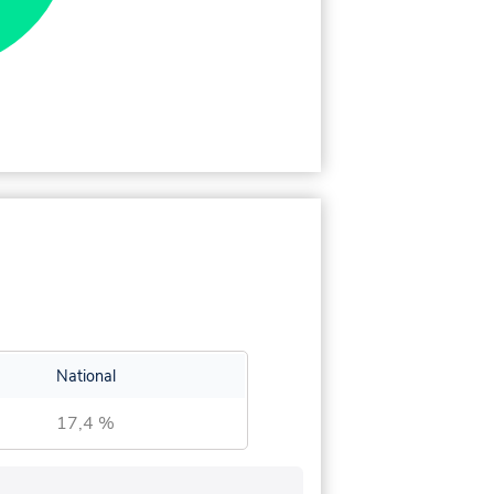
National
17,4 %