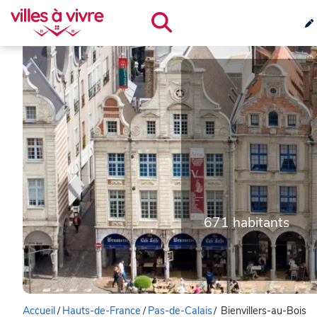
671 habitants
Accueil
/
Hauts-de-France
/
Pas-de-Calais
/
Bienvillers-au-Bois