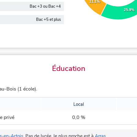
11.1%
Bac +3 ou Bac +4
25.9%
Bac +5 et plus
Éducation
au-Bois (1 école).
Local
e privé
0,0 %
s-en-Artois
.
Pas de lycée, le plus proche est à
Arras
.