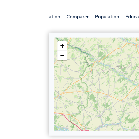
Présentation
Comparer
Population
Éduca
+
−