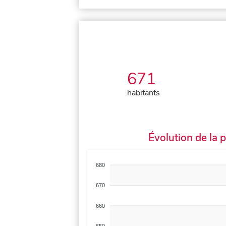
671
habitants
Évolution de la 
680
670
660