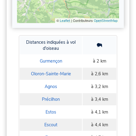
©
| Contributeurs
Leaflet
OpenStreetMap
Distances indiquées à vol
d'oiseau
Gurmençon
à 2 km
Oloron-Sainte-Marie
à 2,6 km
Agnos
à 3,2 km
Précilhon
à 3,4 km
Estos
à 4,1 km
Escout
à 4,4 km