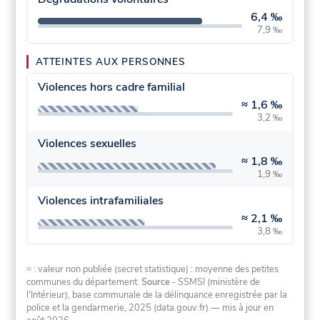
6,4 ‰
7,9 ‰
ATTEINTES AUX PERSONNES
Violences hors cadre familial
≈
1,6 ‰
3,2 ‰
Violences sexuelles
≈
1,8 ‰
1,9 ‰
Violences intrafamiliales
≈
2,1 ‰
3,8 ‰
≈ : valeur non publiée (secret statistique) : moyenne des petites
communes du département.
Source
- SSMSI (ministère de
l'Intérieur), base communale de la délinquance enregistrée par la
police et la gendarmerie, 2025 (data.gouv.fr)
— mis à jour en