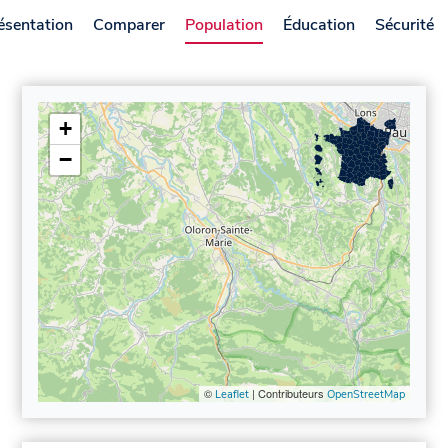
ésentation
Comparer
Population
Éducation
Sécurité
+
−
©
| Contributeurs
Leaflet
OpenStreetMap