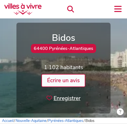
Bidos
64400 Pyrénées-Atlantiques
1 102 habitants
Écrire un avis
Enregistrer
Accueil
/
Nouvelle-Aquitaine
/
Pyrénées-Atlantiques
/
Bidos