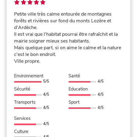
Petite ville très calme entourée de montagnes
forêts et rivières sur fond du monts Lozère et
d'Ardèche.
Il est vrai que l'habitat pourrai être rafraîchit et la
mairie soigner mieux ses habitants.
Mais quelque part, si on aime le calme et la nature
c'est le bon endroit.
Ville propre.
Environnement
Santé
5/5
4/5
Sécurité
Education
4/5
4/5
Transports
Sport
4/5
4/5
Services
4/5
Culture
4/5