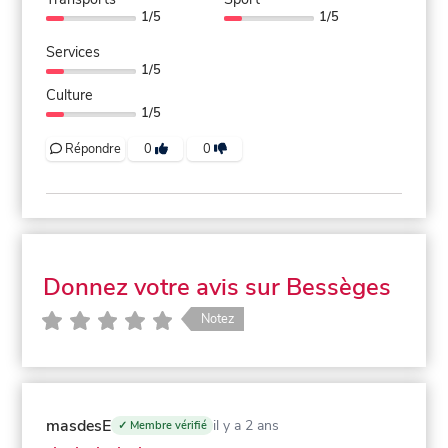
1/5
1/5
Services
1/5
Culture
1/5
Répondre
0
0
Donnez votre avis sur Bessèges
Notez
masdesE
il y a 2 ans
✓ Membre vérifié