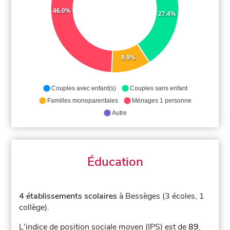
46.0%
27.4%
9.9%
Couples avec enfant(s)
Couples sans enfant
Familles monoparentales
Ménages 1 personne
Autre
Éducation
4 établissements scolaires
à Bessèges (3 écoles, 1
collège).
L'indice de position sociale moyen (IPS) est de
89
,