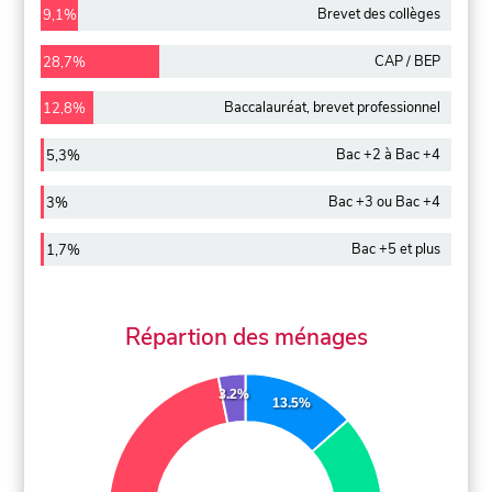
Brevet des collèges
9,1%
CAP / BEP
28,7%
Baccalauréat, brevet professionnel
12,8%
Bac +2 à Bac +4
5,3%
Bac +3 ou Bac +4
3%
Bac +5 et plus
1,7%
Répartion des ménages
3.2%
13.5%