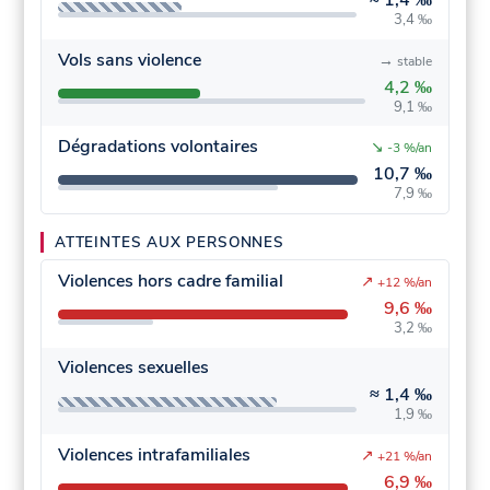
≈
1,4 ‰
3,4 ‰
Vols sans violence
→
stable
4,2 ‰
9,1 ‰
Dégradations volontaires
↘
-3 %/an
10,7 ‰
7,9 ‰
ATTEINTES AUX PERSONNES
Violences hors cadre familial
↗
+12 %/an
9,6 ‰
3,2 ‰
Violences sexuelles
≈
1,4 ‰
1,9 ‰
Violences intrafamiliales
↗
+21 %/an
6,9 ‰