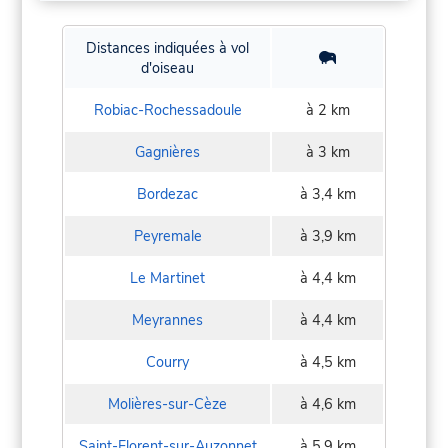
Distances indiquées à vol
d'oiseau
Robiac-Rochessadoule
à 2 km
Gagnières
à 3 km
Bordezac
à 3,4 km
Peyremale
à 3,9 km
Le Martinet
à 4,4 km
Meyrannes
à 4,4 km
Courry
à 4,5 km
Molières-sur-Cèze
à 4,6 km
Saint-Florent-sur-Auzonnet
à 5,9 km