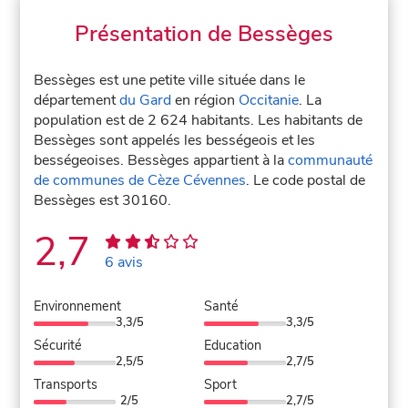
Présentation de Bessèges
Bessèges est une petite ville située dans le
département
du Gard
en région
Occitanie
. La
population est de 2 624 habitants. Les habitants de
Bessèges sont appelés les bességeois et les
bességeoises. Bessèges appartient à la
communauté
de communes de Cèze Cévennes
. Le code postal de
Bessèges est 30160.
2,7
6 avis
Environnement
Santé
3,3/5
3,3/5
Sécurité
Education
2,5/5
2,7/5
Transports
Sport
2/5
2,7/5