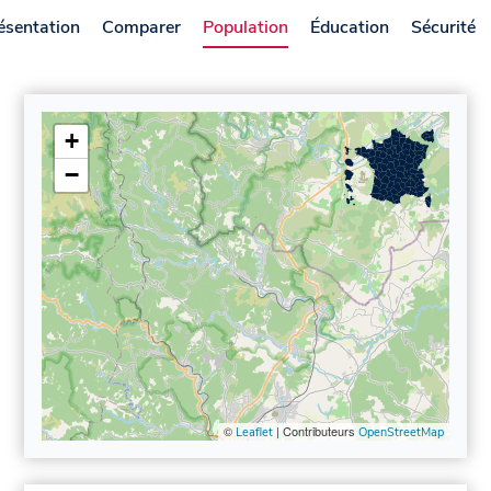
ésentation
Comparer
Population
Éducation
Sécurité
+
−
©
| Contributeurs
Leaflet
OpenStreetMap