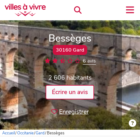
Bessèges
30160 Gard
6 avis
2 606 habitants
Écrire un avis
Enregistrer
Accueil
/
Occitanie
/
Gard
/
Bessèges