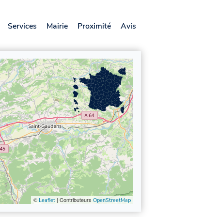
Services
Mairie
Proximité
Avis
©
| Contributeurs
Leaflet
OpenStreetMap