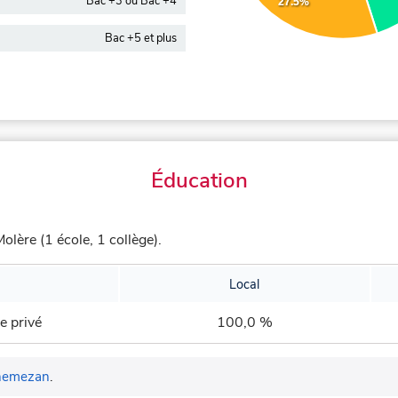
Bac +3 ou Bac +4
27.5%
Bac +5 et plus
Éducation
lère (1 école, 1 collège).
Local
e privé
100,0 %
nemezan
.