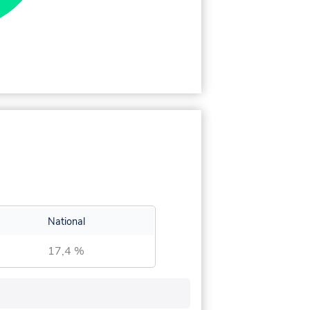
National
17,4 %