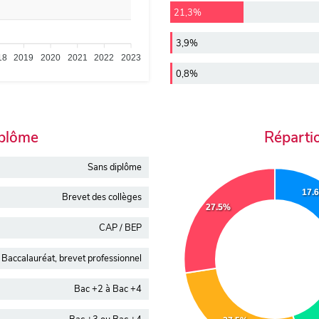
21,3%
3,9%
18
2019
2020
2021
2022
2023
0,8%
iplôme
Réparti
Sans diplôme
17.
Brevet des collèges
27.5%
CAP / BEP
Baccalauréat, brevet professionnel
Bac +2 à Bac +4