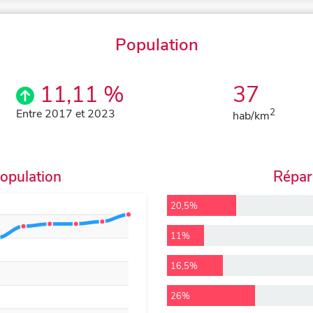
Population
11,11 %
37
Entre 2017 et 2023
2
hab/km
population
Répart
20,5%
11%
16,5%
26%