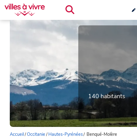
140 habitants
Accueil
/
Occitanie
/
Hautes-Pyrénées
/
Benqué-Molère