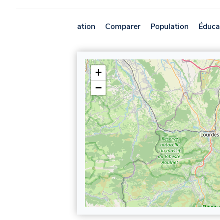
Présentation
Comparer
Population
Éduca
+
−