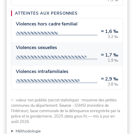
ATTEINTES AUX PERSONNES
Violences hors cadre familial
≈
1,6 ‰
3,2 ‰
Violences sexuelles
≈
1,7 ‰
1,9 ‰
Violences intrafamiliales
≈
2,9 ‰
3,8 ‰
≈ : valeur non publiée (secret statistique) : moyenne des petites
communes du département.
Source
- SSMSI (ministère de
l'Intérieur), base communale de la délinquance enregistrée par la
police et la gendarmerie, 2025 (data.gouv.fr)
— mis à jour en
août 2026
.
Méthodologie