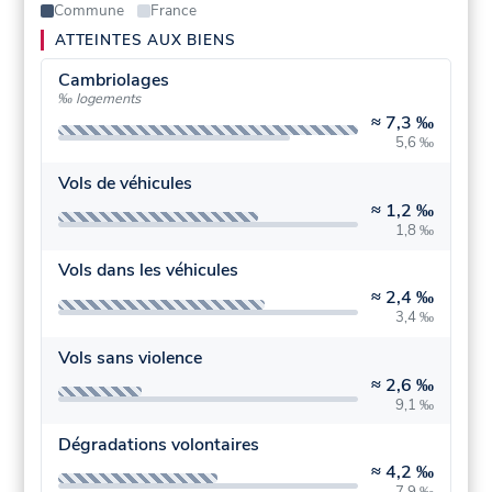
Commune
France
ATTEINTES AUX BIENS
Cambriolages
‰ logements
≈
7,3 ‰
5,6 ‰
Vols de véhicules
≈
1,2 ‰
1,8 ‰
Vols dans les véhicules
≈
2,4 ‰
3,4 ‰
Vols sans violence
≈
2,6 ‰
9,1 ‰
Dégradations volontaires
≈
4,2 ‰
7,9 ‰