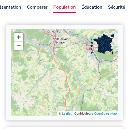
ésentation
Comparer
Population
Éducation
Sécurité
+
−
©
| Contributeurs
Leaflet
OpenStreetMap