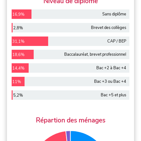
Niveau de diplôme
Sans diplôme
16,9%
Brevet des collèges
2,8%
CAP / BEP
31,1%
Baccalauréat, brevet professionnel
18,6%
Bac +2 à Bac +4
14,4%
Bac +3 ou Bac +4
11%
Bac +5 et plus
5,2%
Répartion des ménages