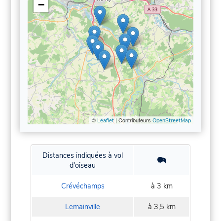
−
©
| Contributeurs
Leaflet
OpenStreetMap
Distances indiquées à vol
d'oiseau
Crévéchamps
à 3 km
Lemainville
à 3,5 km