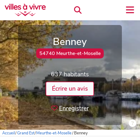
Benney
54740 Meurthe-et-Moselle
637 habitants
Écrire un avis
Enregistrer
Accueil
/
Grand Est
/
Meurthe-et-Moselle
/
Benney