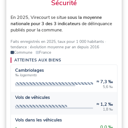
Sécurité
En 2025, Virecourt se situe
sous la moyenne
nationale pour 3 des 3 indicateurs
de délinquance
publiés pour la commune.
Faits enregistrés en 2025, taux pour 1 000 habitants
·
tendance : évolution moyenne par an depuis 2016
Commune
France
ATTEINTES AUX BIENS
Cambriolages
‰ logements
≈
7,3 ‰
5,6 ‰
Vols de véhicules
≈
1,2 ‰
1,8 ‰
Vols dans les véhicules
0,0 ‰