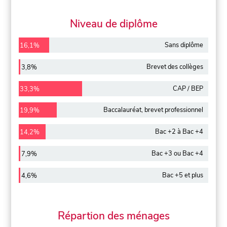
Niveau de diplôme
Sans diplôme
16,1%
Brevet des collèges
3,8%
CAP / BEP
33,3%
Baccalauréat, brevet professionnel
19,9%
Bac +2 à Bac +4
14,2%
Bac +3 ou Bac +4
7,9%
Bac +5 et plus
4,6%
Répartion des ménages