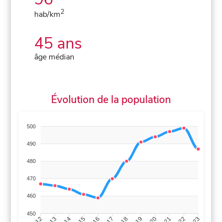
2
hab/km
45 ans
âge médian
Évolution de la population
500
490
480
470
460
450