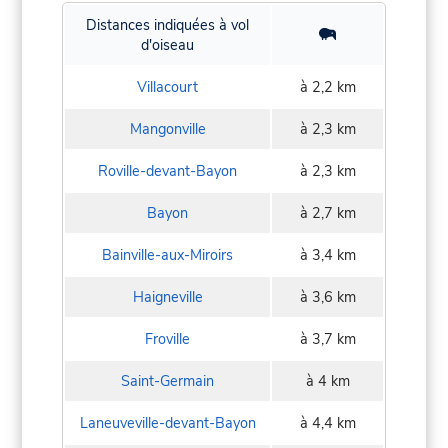
Distances indiquées à vol
d'oiseau
Villacourt
à 2,2 km
Mangonville
à 2,3 km
Roville-devant-Bayon
à 2,3 km
Bayon
à 2,7 km
Bainville-aux-Miroirs
à 3,4 km
Haigneville
à 3,6 km
Froville
à 3,7 km
Saint-Germain
à 4 km
Laneuveville-devant-Bayon
à 4,4 km