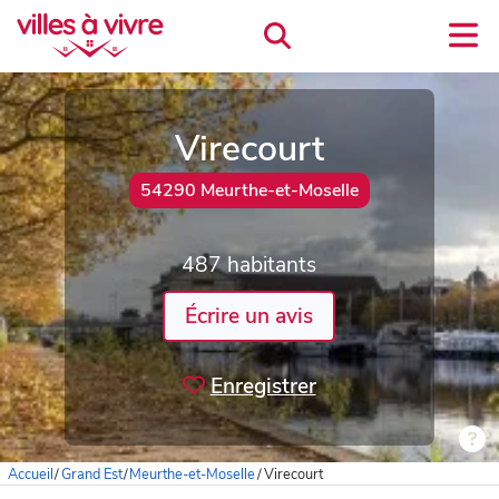
Virecourt
54290 Meurthe-et-Moselle
487 habitants
Écrire un avis
Enregistrer
Accueil
/
Grand Est
/
Meurthe-et-Moselle
/
Virecourt