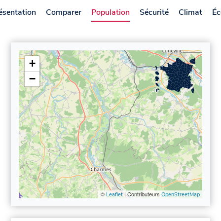
ésentation
Comparer
Population
Sécurité
Climat
Éc
+
−
©
| Contributeurs
Leaflet
OpenStreetMap