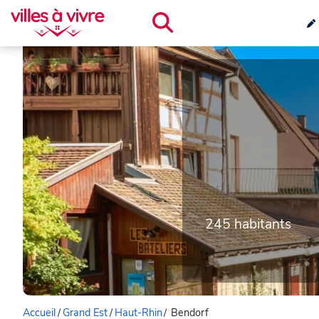
245 habitants
Accueil
/
Grand Est
/
Haut-Rhin
/
Bendorf