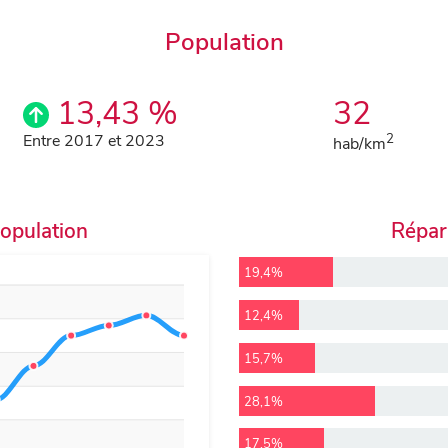
Population
13,43 %
32
Entre 2017 et 2023
2
hab/km
population
Répart
19,4%
12,4%
15,7%
28,1%
17,5%