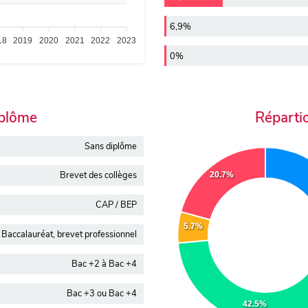
6,9%
18
2019
2020
2021
2022
2023
0%
iplôme
Réparti
Sans diplôme
Brevet des collèges
20.7%
CAP / BEP
5.7%
Baccalauréat, brevet professionnel
Bac +2 à Bac +4
Bac +3 ou Bac +4
42.5%