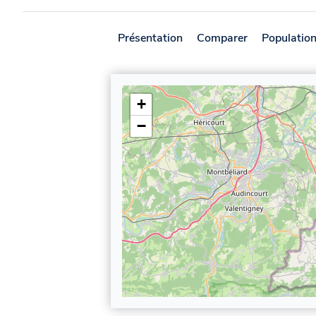
Présentation
Comparer
Populatio
+
−