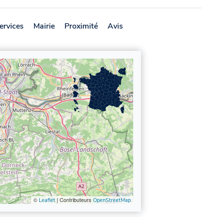
ervices
Mairie
Proximité
Avis
©
| Contributeurs
Leaflet
OpenStreetMap