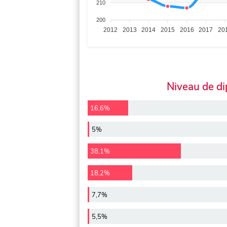
210
200
2012
2013
2014
2015
2016
2017
20
Niveau de d
16,6%
5%
38,1%
18,2%
7,7%
5,5%