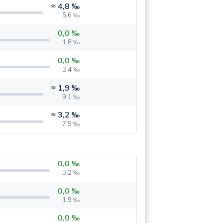
≈
4,8 ‰
5,6 ‰
0,0 ‰
1,8 ‰
0,0 ‰
3,4 ‰
≈
1,9 ‰
9,1 ‰
≈
3,2 ‰
7,9 ‰
0,0 ‰
3,2 ‰
0,0 ‰
1,9 ‰
0,0 ‰