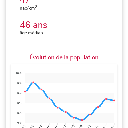
2
hab/km
46 ans
âge médian
Évolution de la population
1000
980
960
940
920
900