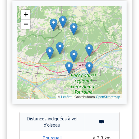
+
−
©
| Contributeurs
Leaflet
OpenStreetMap
Distances indiquées à vol
d'oiseau
Bourgueil
à 3,3 km