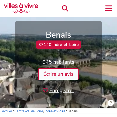
Benais
37140 Indre-et-Loire
945 habitants
Écrire un avis
Enregistrer
Accueil
/
Centre-Val de Loire
/
Indre-et-Loire
/
Benais