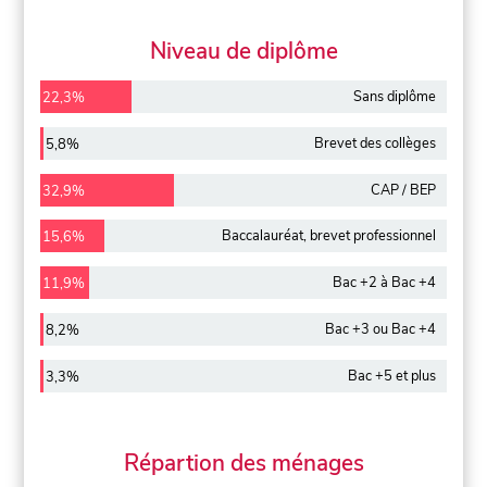
Niveau de diplôme
Sans diplôme
22,3%
Brevet des collèges
5,8%
CAP / BEP
32,9%
Baccalauréat, brevet professionnel
15,6%
Bac +2 à Bac +4
11,9%
Bac +3 ou Bac +4
8,2%
Bac +5 et plus
3,3%
Répartion des ménages