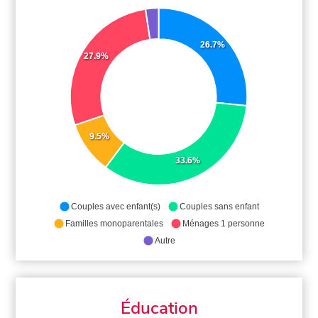
26.7%
27.9%
9.5%
33.6%
Couples avec enfant(s)
Couples sans enfant
Familles monoparentales
Ménages 1 personne
Autre
Éducation