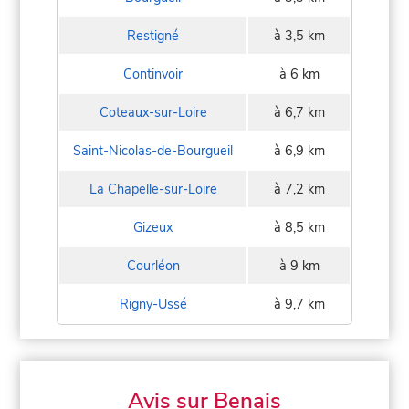
Restigné
à 3,5 km
Continvoir
à 6 km
Coteaux-sur-Loire
à 6,7 km
Saint-Nicolas-de-Bourgueil
à 6,9 km
La Chapelle-sur-Loire
à 7,2 km
Gizeux
à 8,5 km
Courléon
à 9 km
Rigny-Ussé
à 9,7 km
Avis sur Benais