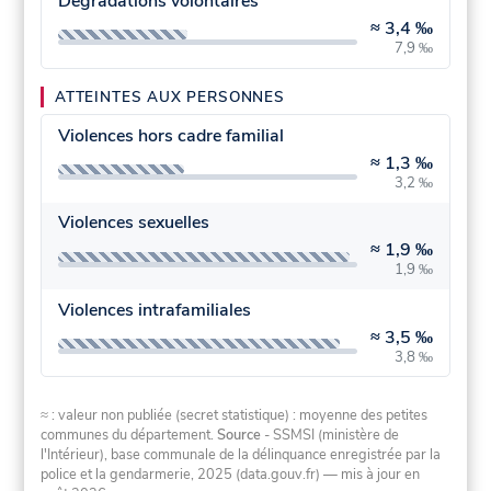
Dégradations volontaires
≈
3,4 ‰
7,9 ‰
ATTEINTES AUX PERSONNES
Violences hors cadre familial
≈
1,3 ‰
3,2 ‰
Violences sexuelles
≈
1,9 ‰
1,9 ‰
Violences intrafamiliales
≈
3,5 ‰
3,8 ‰
≈ : valeur non publiée (secret statistique) : moyenne des petites
communes du département.
Source
- SSMSI (ministère de
l'Intérieur), base communale de la délinquance enregistrée par la
police et la gendarmerie, 2025 (data.gouv.fr)
— mis à jour en