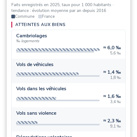
Faits enregistrés en 2025, taux pour 1 000 habitants
·
tendance : évolution moyenne par an depuis 2016
Commune
France
ATTEINTES AUX BIENS
Cambriolages
‰ logements
≈
6,0 ‰
5,6 ‰
Vols de véhicules
≈
1,4 ‰
1,8 ‰
Vols dans les véhicules
≈
1,6 ‰
3,4 ‰
Vols sans violence
≈
2,3 ‰
9,1 ‰