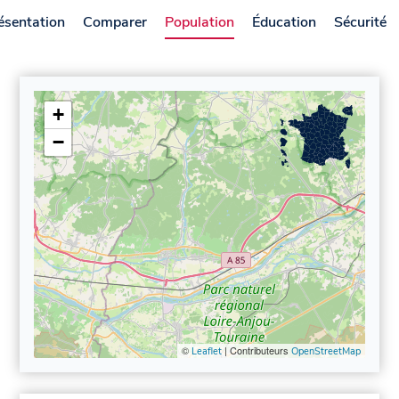
ésentation
Comparer
Population
Éducation
Sécurité
+
−
©
| Contributeurs
Leaflet
OpenStreetMap