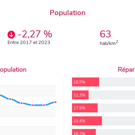
Population
-2,27 %
63
Entre 2017 et 2023
2
hab/km
population
Répart
18,5%
11,3%
17,5%
20,4%
16,3%