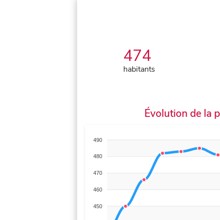
474
habitants
Évolution de la 
490
480
470
460
450