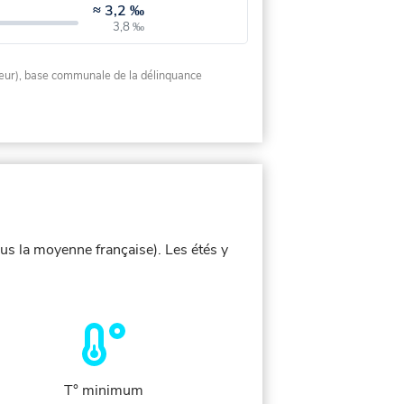
≈
3,2 ‰
3,8 ‰
rieur), base communale de la délinquance
ous la moyenne française). Les étés y
T° minimum