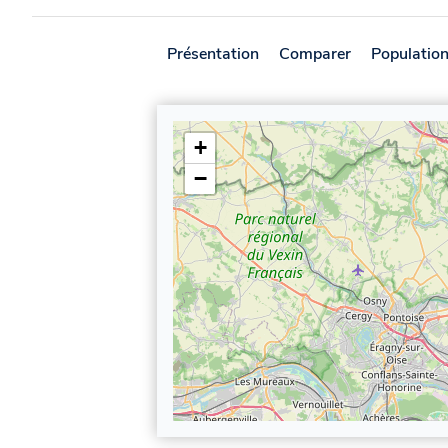
Présentation
Comparer
Populatio
+
−