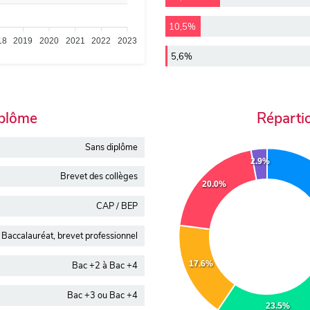
10,5%
18
2019
2020
2021
2022
2023
5,6%
iplôme
Réparti
Sans diplôme
2.9%
Brevet des collèges
20.0%
CAP / BEP
Baccalauréat, brevet professionnel
17.6%
Bac +2 à Bac +4
Bac +3 ou Bac +4
23.5%