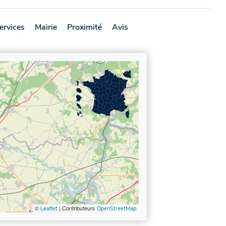
ervices
Mairie
Proximité
Avis
©
| Contributeurs
Leaflet
OpenStreetMap