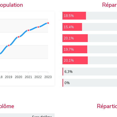
population
Répart
18,5%
15,4%
20,1%
19,7%
20,1%
6,3%
18
2019
2020
2021
2022
2023
0%
iplôme
Réparti