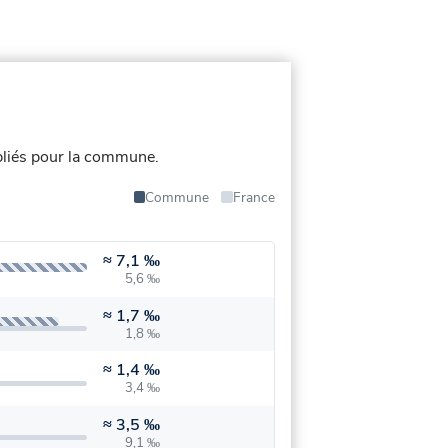
liés pour la commune.
Commune
France
≈
7,1 ‰
5,6 ‰
≈
1,7 ‰
1,8 ‰
≈
1,4 ‰
3,4 ‰
≈
3,5 ‰
9,1 ‰