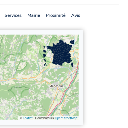
Services
Mairie
Proximité
Avis
©
| Contributeurs
Leaflet
OpenStreetMap