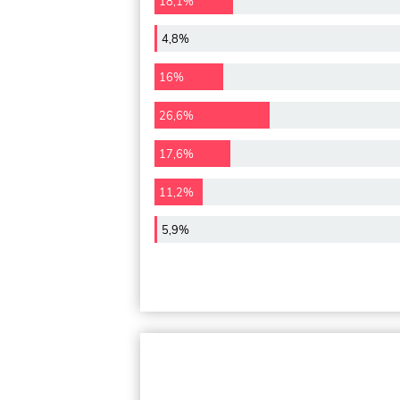
18,1%
4,8%
16%
26,6%
17,6%
11,2%
5,9%