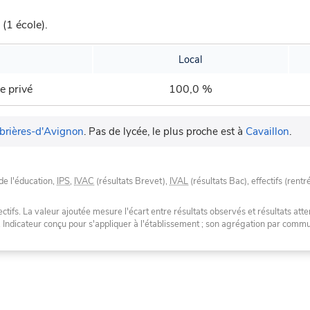
(1 école).
Local
e privé
100,0 %
brières-d'Avignon
.
Pas de lycée, le plus proche est à
Cavaillon
.
de l'éducation,
IPS
,
IVAC
(résultats Brevet),
IVAL
(résultats Bac), effectifs (rentr
tifs. La valeur ajoutée mesure l'écart entre résultats observés et résultats atte
. Indicateur conçu pour s'appliquer à l'établissement ; son agrégation par com