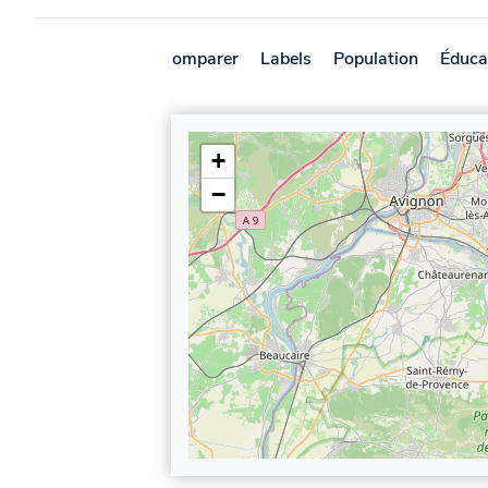
Présentation
Comparer
Labels
Population
Éduca
+
−