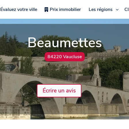
Évaluez votre ville
Prix immobilier
Les régions
C
Beaumettes
84220 Vaucluse
Écrire un avis