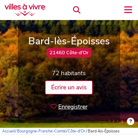
Bard-lès-Époisses
21460 Côte-d'Or
72 habitants
Écrire un avis
Enregistrer
Accueil
/
Bourgogne-Franche-Comté
/
Côte-d'Or
/
Bard-lès-Époisses