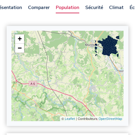
ésentation
Comparer
Population
Sécurité
Climat
Éc
+
−
©
| Contributeurs
Leaflet
OpenStreetMap