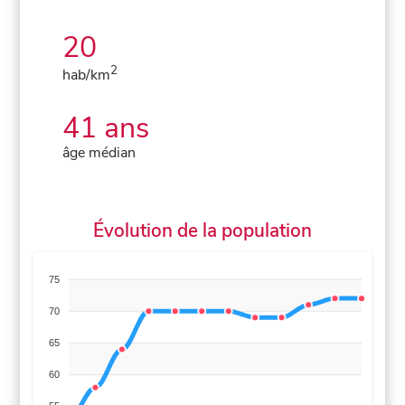
20
2
hab/km
41 ans
âge médian
Évolution de la population
75
70
65
60