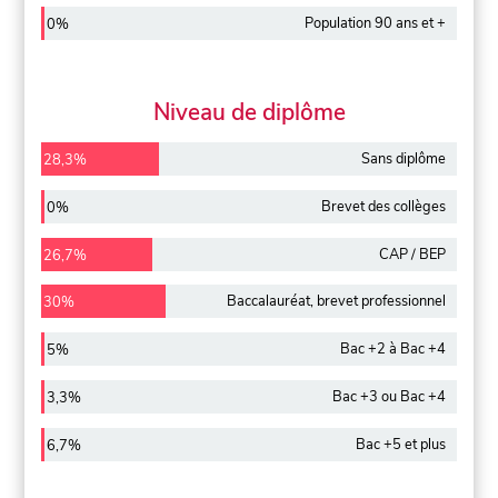
Population 90 ans et +
0%
Niveau de diplôme
Sans diplôme
28,3%
Brevet des collèges
0%
CAP / BEP
26,7%
Baccalauréat, brevet professionnel
30%
Bac +2 à Bac +4
5%
Bac +3 ou Bac +4
3,3%
Bac +5 et plus
6,7%