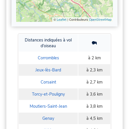
©
| Contributeurs
Leaflet
OpenStreetMap
Distances indiquées à vol
d'oiseau
Corrombles
à 2 km
Jeux-lès-Bard
à 2,3 km
Corsaint
à 2,7 km
Torcy-et-Pouligny
à 3,6 km
Moutiers-Saint-Jean
à 3,8 km
Genay
à 4,5 km