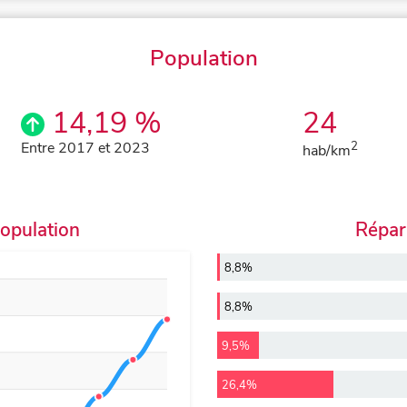
Population
14,19 %
24
Entre 2017 et 2023
2
hab/km
population
Répart
8,8%
8,8%
9,5%
26,4%