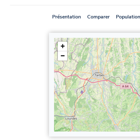
Présentation
Comparer
Populatio
+
−