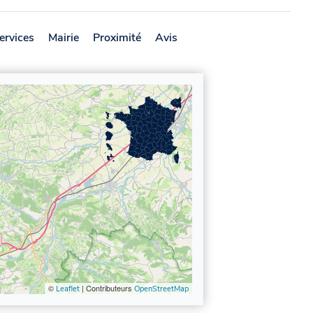
ervices
Mairie
Proximité
Avis
©
| Contributeurs
Leaflet
OpenStreetMap