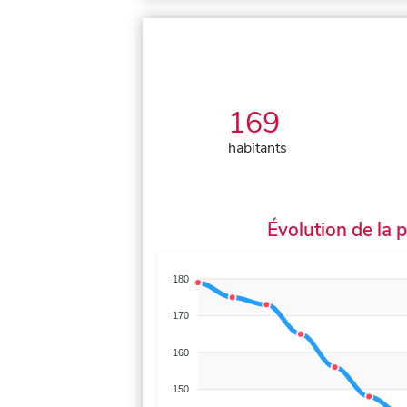
169
habitants
Évolution de la 
180
170
160
150