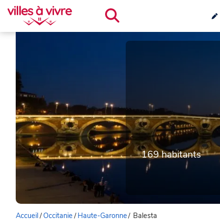
169 habitants
Accueil
/
Occitanie
/
Haute-Garonne
/
Balesta