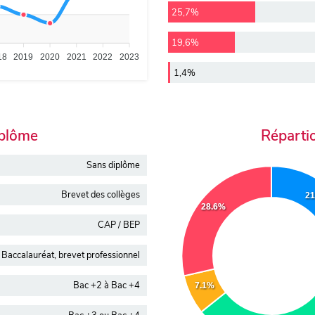
25,7%
19,6%
18
2019
2020
2021
2022
2023
1,4%
iplôme
Réparti
Sans diplôme
Brevet des collèges
2
28.6%
CAP / BEP
Baccalauréat, brevet professionnel
Bac +2 à Bac +4
7.1%