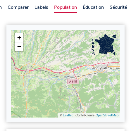
n
Comparer
Labels
Population
Éducation
Sécurité
+
−
©
| Contributeurs
Leaflet
OpenStreetMap