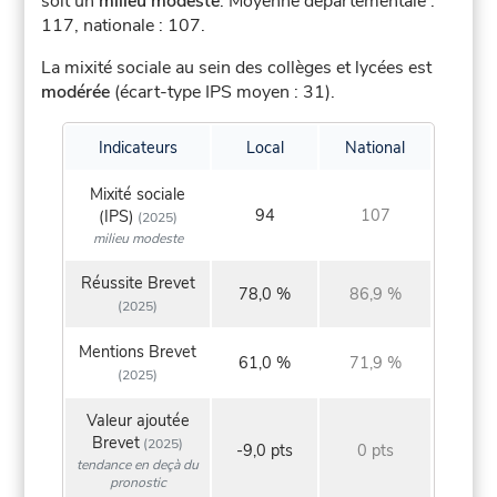
soit un
milieu modeste
.
Moyenne départementale :
117, nationale : 107.
La mixité sociale au sein des collèges et lycées est
modérée
(écart-type IPS moyen : 31).
Indicateurs
Local
National
Mixité sociale
94
107
(IPS)
(2025)
milieu modeste
Réussite Brevet
78,0 %
86,9 %
(2025)
Mentions Brevet
61,0 %
71,9 %
(2025)
Valeur ajoutée
Brevet
(2025)
-9,0 pts
0 pts
tendance en deçà du
pronostic