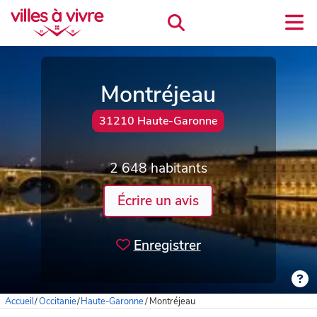
Montréjeau
31210 Haute-Garonne
2 648 habitants
Écrire un avis
Enregistrer
Accueil
/
Occitanie
/
Haute-Garonne
/
Montréjeau