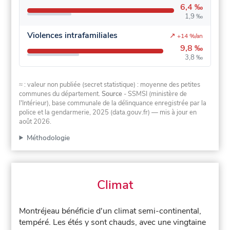
6,4 ‰
1,9 ‰
Violences intrafamiliales
↗
+14 %/an
9,8 ‰
3,8 ‰
≈ : valeur non publiée (secret statistique) : moyenne des petites
communes du département.
Source
- SSMSI (ministère de
l'Intérieur), base communale de la délinquance enregistrée par la
police et la gendarmerie, 2025 (data.gouv.fr)
— mis à jour en
août 2026
.
Méthodologie
Climat
Montréjeau bénéficie d'un climat semi-continental,
tempéré. Les étés y sont chauds, avec une vingtaine