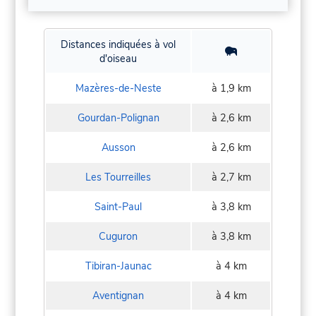
Distances indiquées à vol
d'oiseau
Mazères-de-Neste
à 1,9 km
Gourdan-Polignan
à 2,6 km
Ausson
à 2,6 km
Les Tourreilles
à 2,7 km
Saint-Paul
à 3,8 km
Cuguron
à 3,8 km
Tibiran-Jaunac
à 4 km
Aventignan
à 4 km