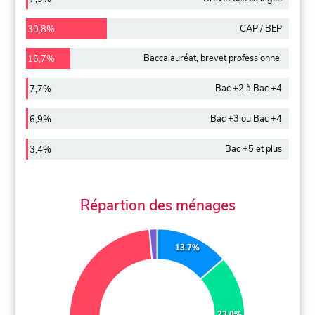
CAP / BEP
30,8%
Baccalauréat, brevet professionnel
16,7%
Bac +2 à Bac +4
7,7%
Bac +3 ou Bac +4
6,9%
Bac +5 et plus
3,4%
Répartion des ménages
13.7%
23.0%