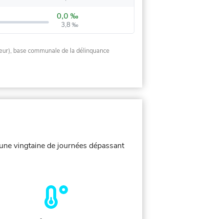
0,0 ‰
3,8 ‰
rieur), base communale de la délinquance
c une vingtaine de journées dépassant