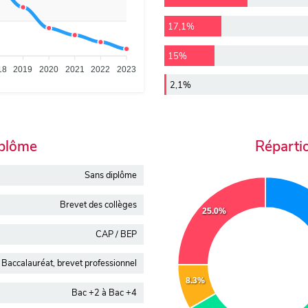
17,1%
15%
18
2019
2020
2021
2022
2023
2,1%
iplôme
Réparti
Sans diplôme
Brevet des collèges
25.0%
CAP / BEP
Baccalauréat, brevet professionnel
8.3%
Bac +2 à Bac +4