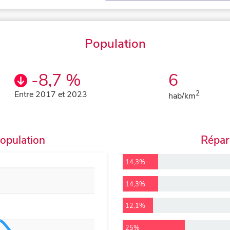
Population
-8,7 %
6
Entre 2017 et 2023
2
hab/km
population
Répart
14,3%
14,3%
12,1%
25%