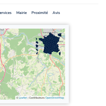
ervices
Mairie
Proximité
Avis
©
| Contributeurs
Leaflet
OpenStreetMap