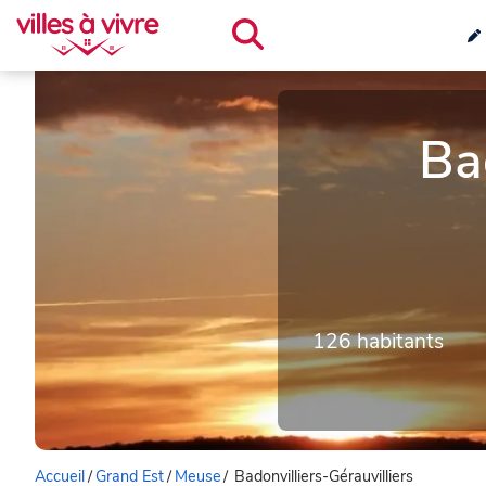
Ba
126 habitants
Accueil
/
Grand Est
/
Meuse
/
Badonvilliers-Gérauvilliers