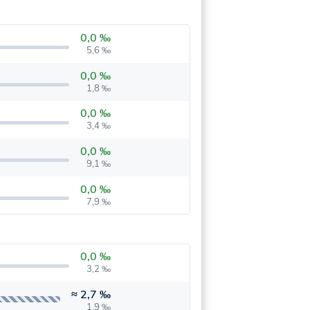
0,0 ‰
5,6 ‰
0,0 ‰
1,8 ‰
0,0 ‰
3,4 ‰
0,0 ‰
9,1 ‰
0,0 ‰
7,9 ‰
0,0 ‰
3,2 ‰
≈
2,7 ‰
1,9 ‰