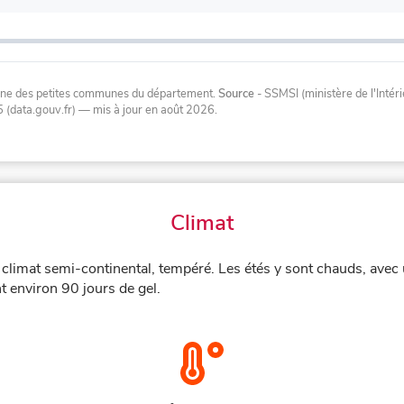
oyenne des petites communes du département.
Source
- SSMSI (ministère de l'Inté
 (data.gouv.fr)
— mis à jour en août 2026
.
Climat
n climat semi-continental, tempéré. Les étés y sont chauds, ave
t environ 90 jours de gel.