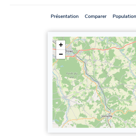
Présentation
Comparer
Populatio
+
−