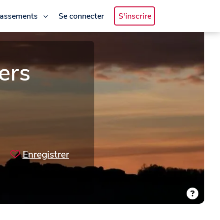
lassements
Se connecter
S'inscrire
ers
Enregistrer