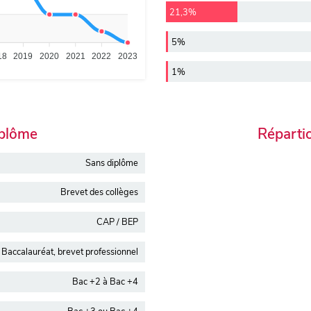
21,3%
5%
18
2019
2020
2021
2022
2023
1%
iplôme
Réparti
Sans diplôme
Brevet des collèges
CAP / BEP
Baccalauréat, brevet professionnel
Bac +2 à Bac +4