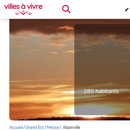
280 habitants
Accueil
/
Grand Est
/
Meuse
/
Abainville