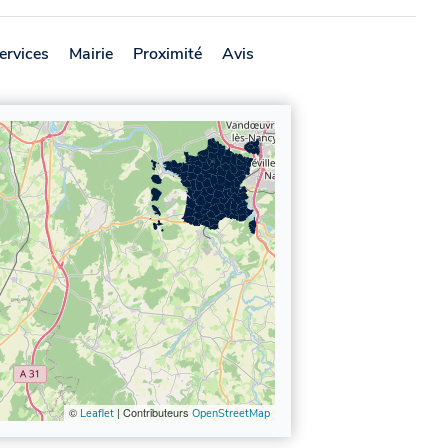
ervices
Mairie
Proximité
Avis
©
| Contributeurs
Leaflet
OpenStreetMap