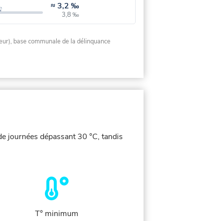
≈
3,2 ‰
3,8 ‰
rieur), base communale de la délinquance
 de journées dépassant 30 °C, tandis
T° minimum