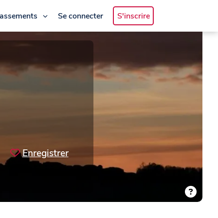
lassements
Se connecter
S'inscrire
Enregistrer