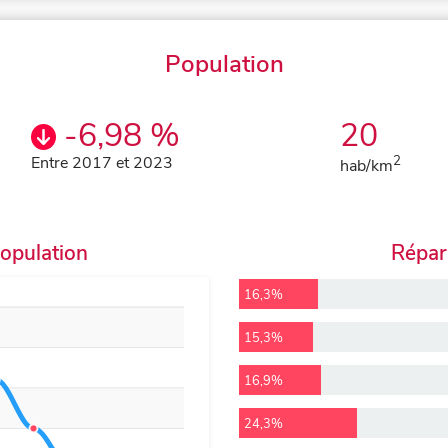
Population
-6,98 %
20
Entre 2017 et 2023
2
hab/km
population
Répart
16,3%
15,3%
16,9%
24,3%