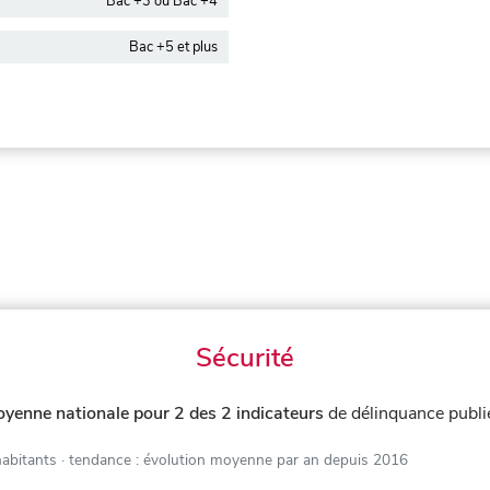
Bac +3 ou Bac +4
Bac +5 et plus
Sécurité
oyenne nationale pour 2 des 2 indicateurs
de délinquance publ
habitants
· tendance : évolution moyenne par an depuis 2016