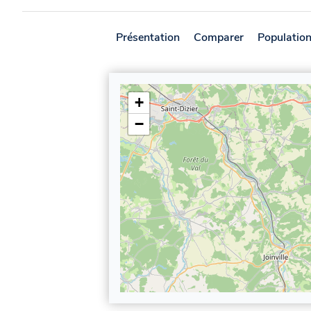
Présentation
Comparer
Populatio
+
−