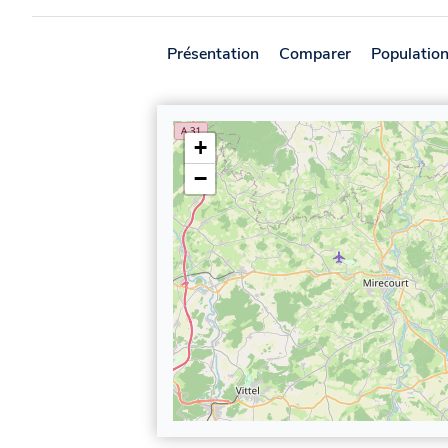
Présentation
Comparer
Populatio
+
−