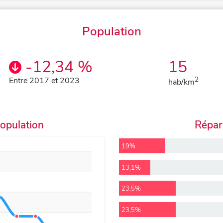
Population
-12,34 %
15
Entre 2017 et 2023
2
hab/km
population
Répart
19%
13,1%
23,5%
23,5%