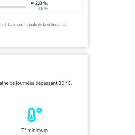
≈
2,8 ‰
3,8 ‰
rieur), base communale de la délinquance
zaine de journées dépassant 30 °C,
T° minimum