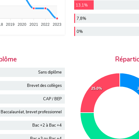
13,1%
7,8%
18
2019
2020
2021
2022
2023
0%
iplôme
Réparti
Sans diplôme
Brevet des collèges
25.0%
CAP / BEP
Baccalauréat, brevet professionnel
Bac +2 à Bac +4
Bac +3 ou Bac +4