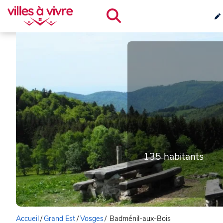
135 habitants
Accueil
/
Grand Est
/
Vosges
/
Badménil-aux-Bois