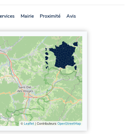
ervices
Mairie
Proximité
Avis
©
| Contributeurs
Leaflet
OpenStreetMap