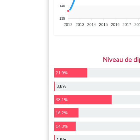
140
135
2012
2013
2014
2015
2016
2017
20
Niveau de d
21,9%
3,8%
38,1%
16,2%
14,3%